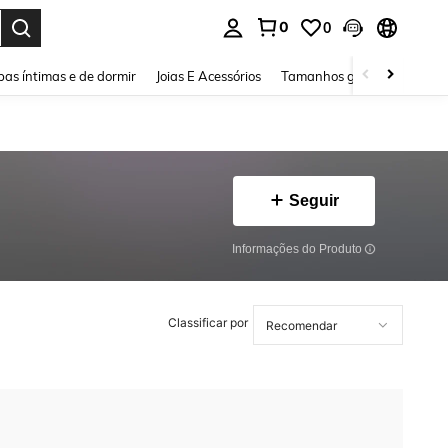
0
0
ar. Press Enter to select.
as íntimas e de dormir
Joias E Acessórios
Tamanhos grandes
Sapa
Seguir
Informações do Produto
Classificar por