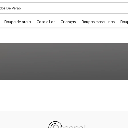
idos De Verão
and down arrow keys to navigate search Buscas recentes and Pesquisar e Encontr
Roupa de praia
Casa e Lar
Crianças
Roupas masculinas
Roup