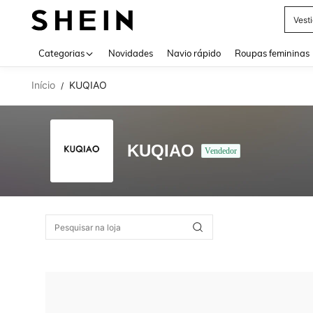
Vest
Use up 
Categorias
Novidades
Navio rápido
Roupas femininas
Início
KUQIAO
/
KUQIAO
Vendedor