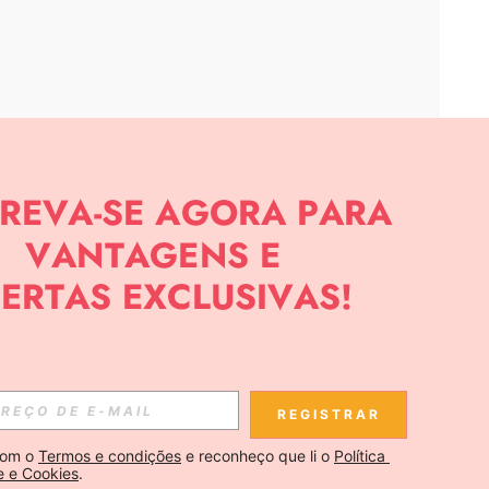
APP
CIAS SOBRE SHEIN.
Inscreva-se
REGISTRAR
Se inscrever
om o 
Termos e condições
 e reconheço que li o 
Política 
e e Cookies
.
Inscreva-se