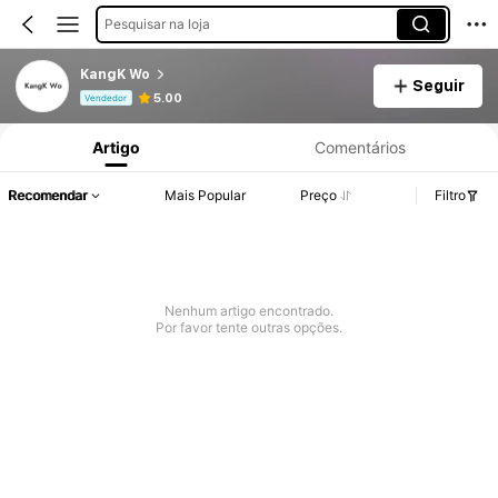
Pesquisar na loja
KangK Wo
Seguir
Informações do Produto: Divulgação de Preço, Vendas e Detalhes de Stock.
5.00
Vendedor
Artigo
Comentários
Recomendar
Mais Popular
Preço
Filtro
Nenhum artigo encontrado.
Por favor tente outras opções.