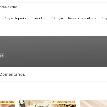
and down arrow keys to navigate search Buscas recentes and Pesquisar e Encontr
Roupa de praia
Casa e Lar
Crianças
Roupas masculinas
Roup
se
Comentários