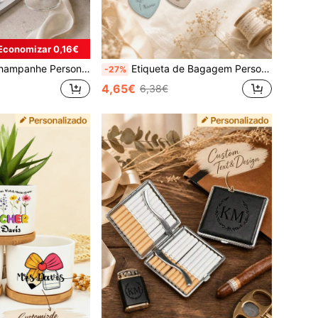
Economizar 0,16€
ados para Casamento, Aniversário, Noivado, Pedido de Casamento ou Presente Romântico, Copo Único ou Conjunto de 2 Peças Disponível, Presente para Noivo e Noiva, Copos Estilo Casal
Etiqueta de Bagagem Personalizada em Forma de Coração - Etiquetas de Nome em Pele e Cartões de Embarque para Malas, com Padrões Incluindo Aviões e Pássaros
-27%
4,65€
6,38€