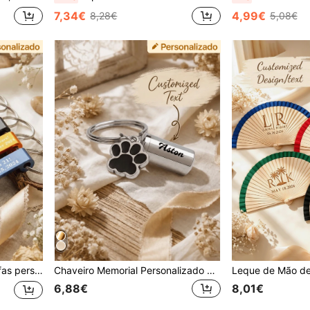
7,34€
4,99€
8,28€
5,08€
re-cervejas, essenciais de cozinha, presente de casamento
Chaveiro Memorial Personalizado para Animais de Estimação (Adequado para Todos os Animais de Estimação) - Urna Gravada Personalizada com Impressão de Pata, Pequena Urna de Metal para Recordação, para Lembrar Cães e Gatos Queridos, Consolação para Donos de Animais de Estimação (Várias Cores Disponíveis)
6,88€
8,01€