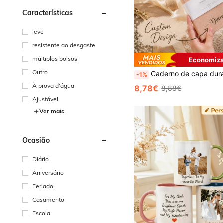
Características
leve
resistente ao desgaste
múltiplos bolsos
Economiza
Outro
Caderno de capa dura personalizado com nome - Elegante caderno de linho com monograma em letra cursiva, opção de presente com texto personalizado, ideal para madrinhas, padrinhos, aniversários, formaturas e lembrancinhas de casa
-1%
À prova d'água
8,78€
8,88€
Ajustável
Ver mais
Ocasião
Diário
Aniversário
Feriado
Casamento
Escola