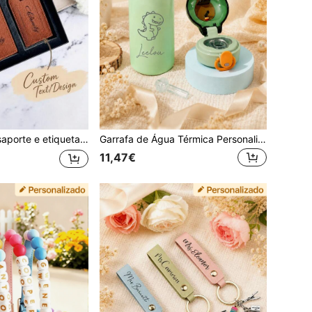
sonalizada, presente, presente de viagem para ela, convite para padrinho, acessórios de viagem, artigos essenciais de viagem, bloqueio
Garrafa de Água Térmica Personalizada com Desenho Animado - Copo Térmico de Aço Inoxidável com Palhinha, Gravação Personalizada, Adequado para Escola, Exterior e Uso Diário, Copo Térmico Mini Fofo com Palhinha e Tampa, Estética Minimalista
11,47€