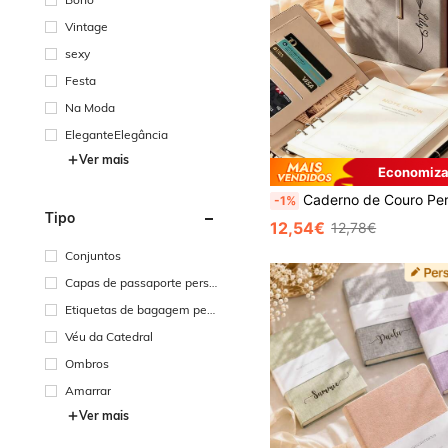
Vintage
sexy
Festa
Na Moda
EleganteElegância
Ver mais
Economiza
Caderno de Couro Personalizado com Nome, Conjunto de Diário A5 de Folhas Soltas Personalizado com Caneta a Combinar, Dia do Professor, Formatura, Pres
-1%
Tipo
12,54€
12,78€
Conjuntos
Capas de passaporte perso
nalizadas
Etiquetas de bagagem pers
onalizadas
Véu da Catedral
Ombros
Amarrar
Ver mais