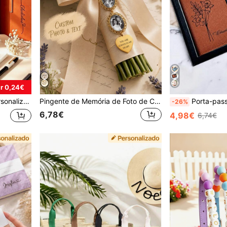
r 0,24€
ente de Papelaria de Escritório, Material Escolar
Pingente de Memória de Foto de Casamento, Alfinete de Lembrança para Buquê de Noiva, Broche Memorial para Noivo, Recordação de Casamento de Luto, Pingente de Foto Memento
Porta-passaporte e etiqueta de bagagem personalizados, carteira de passaporte per
-26%
6,78€
4,98€
6,74€