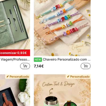
Economizar 0,93€
ente de Formatura/Dia da Mãe, Material Escolar, Regresso às Aulas, Multifuncional, Moderno, Fofo, Vintage, Presente Personalizado
Chaveiro Personalizado com Nome Colorido, Etiqueta Personalizada para Mochila, Charmosa Bolsa com Contas Fofas, Pendente de Letra, Presente de Aniversário/Regresso às Aulas/Madrinha de Casamento/Mãe da Equipa
NEW
7,14€