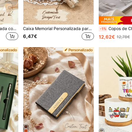
Caneca de Café Personalizada com Foto e Texto, Impressão Dupla Face, Caneca com Imagem Personalizada, Ideia de Presente Única para Aniversário, Natal, Dia da Mãe, Dia do Pai, Presente Único para Marido, Esposa, Melhor Amigo, Avó, Avô, Uso em Casa, Escritório e Viagens
Caixa Memorial Personalizada para Cinzas de Animais de Estimação, Presente Personalizado para Perda de Gato ou Cão, Recordação Gravada com Pelo de Animal de Estimação, Presente Memorial de Condolências por Perda de Animal de Estimação
Copos de Champanhe Personalizados, Nome, Data e Padrão Colorido Personalizados, Copos de Brinde com Decalque de Vinil, Adequ
-1%
6,47€
12,62€
12,78€