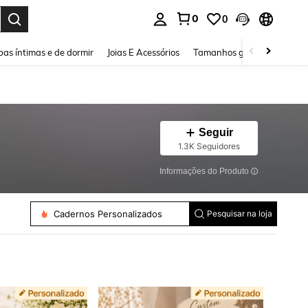
0
0
ar. Press Enter to select.
as íntimas e de dormir
Joias E Acessórios
Tamanhos grandes
Sapa
Seguir
1.3K Seguidores
Informações do Produto
Caixas De Joias Personalizadas
Cadernos Personalizados
Taças De Vinho Personalizadas
Pesquisar na loja