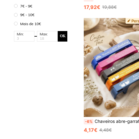
7€ - 9€
17,92€
19,88€
9€ - 10€
Mais de 10€
Min:
Max:
OK
Chaveiros abre-garrafas personalizados, lembranças de festa de aniversário gravadas personalizadas em lote, artigos para festa de 21º 30º 40º 50º aniversário, ab
-6%
4,17€
4,48€