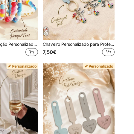
Coleira de Estimação Personalizada com Missangas e Fivela, Coleira de Identificação Personalizada com Nome para Cão e Gato, Colar de Estimação com Missangas Adequado para Cães e Gatos, Ajustável, Coleira de Identificação de Estimação Impermeável
Chaveiro Personalizado para Professor, Presente de Agradecimento ao Professor, Chaveiro de Couro com Nome Personalizado, Presente de Volta às Aulas, Presente de Fim de Ano para Professor
7,50€