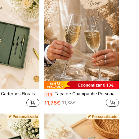
Economizar 0,13€
ta e Caixa de Presente, Caderno A5 com Fecho de Pressão, Adequado para Mulheres, Damas de Honra, Professoras e Presentes de Formatura, Material Escolar
Taça de Champanhe Personalizada - Taça de Brinde Gravada Personalizada 1 peça/2 peças - Taça de Champanhe de Casamento para Noivo e Noiva - Presente de Aniversário para Casal, Presente Perfeito
-1%
11,75€
11,88€