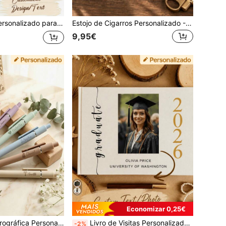
aulas para professores, agradecimento ao professor, presente para professores da escola, vaso de presente de agradecimento ao professor, multifuncional, decorativo, reutilizável, requintado, moderno, de alta qualidade, colorido, exclusivo, presente ideal para ele, presente ideal para ela, estampa impressa
Estojo de Cigarros Personalizado - Estojo de Cigarros em Pele Gravado Personalizado, Porta-Cigarros de Metal Unissexo, Presente Único para Padrinho de Casamento, Presente de Aniversário, Presente de Moda para Fumadores, Acessório de Fumo Elegante, Caixa de Tabaco Personalizável
9,95€
Economizar 0,25€
aterial de Escritório e Escolar, Presente de Formatura, para Professor, Feriados e Regresso às Aulas
Livro de Visitas Personalizado para Formatura 2026 - Decoração para Festa de Formatura da Faculdade e do Ensino Secundário, Livro de Visitas Personalizado, Álbum de Recordações com Desejos e Conselhos da Turma de 2026
-2%