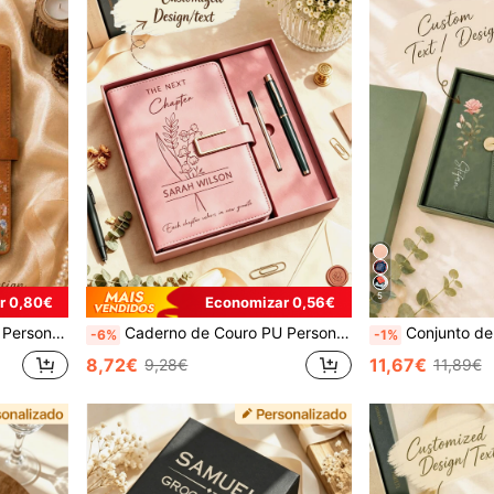
5
r 0,80€
Economizar 0,56€
nte de Formatura, Presente Atencioso, Material Escolar, Regresso às Aulas
Caderno de Couro PU Personalizado com Nome, Presente Next Chapter, Diário Personalizado para Viagens, Professor e Igreja, Capa Dura em Pele Sintética, Presente de Formatura, Dia da Mãe, Dia do Pai e Aniversário, Material Escolar, Regresso às Aulas, Multiusos, Decorativo, Estético
Conjunto de Cadernos Florais Personalizados para Aniversário, Diário com Nome Gravado Personalizado com Cane
-6%
-1%
8,72€
11,67€
9,28€
11,89€