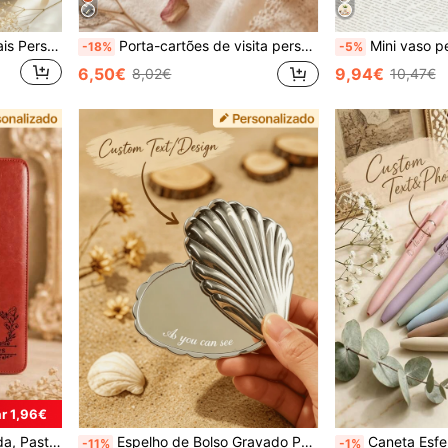
Conjunto de Cadernos Florais Personalizados para Aniversário, Caderno com Nome Gravado Personalizado com Caneta e Caixa de Presente, Caderno A5 com Fecho de Pressão, Adequado para Mulheres, Damas de Honra, Professoras e Presentes de Formatura, Material Escolar
Porta-cartões de visita personalizado com textura de tecido, estojo de bolso ultrafino em metal dourado/prateado, organizador de cartões de visita com nome gravado personalizado, porta-cartões profissional de escritório para homem e mulher,
Mini vaso personalizado para professores, com impressão do nome do professor, mini vaso personalizado com laço, mini vaso para o Dia dos Professores, presente personalizado para professores, presente de volta às 
-18%
-5%
6,50€
9,94€
8,02€
10,47€
r 1,96€
para Reuniões, Pasta Masculina para
Espelho de Bolso Gravado Personalizado, Texto e Padrão Personalizados, Espelho de Mão em Aço Inoxidável de Alto Brilho, Formato de Coração/Nuvem, Presente de Dia da Mãe para a Mãe, Presente para Dama de Honra, Lembrança de Casamento, Presente de Aniversário
Caneta Esferográfica Personalizada com Impressão UV Estilo Morandi, M
-11%
-1%