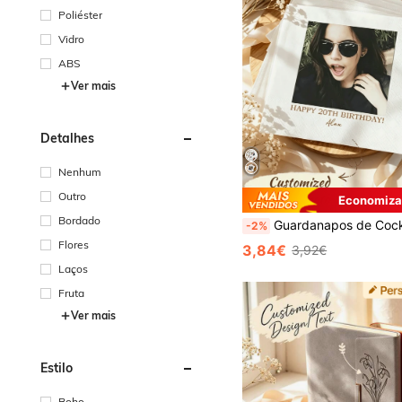
Poliéster
Vidro
ABS
Ver mais
Detalhes
Nenhum
Outro
Economiza
Bordado
Guardanapos de Cocktail Personalizados com Foto e Texto - Guardanapos Personalizados para Decoração de Festa de Aniversário, Adequados para Todas as Idades Guardanapos de Feliz Aniversário, Perf
-2%
Flores
3,84€
3,92€
Laços
Fruta
Ver mais
Estilo
Boho