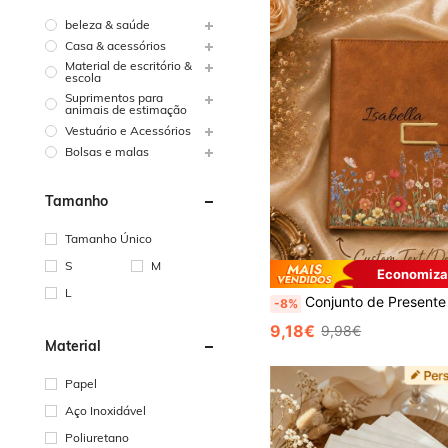
beleza & saúde
Casa & acessórios
Material de escritório &
escola
Suprimentos para
animais de estimação
Vestuário e Acessórios
Bolsas e malas
Tamanho
Tamanho Único
S
M
Economiza
L
Conjunto de Presente Personalizado Premium com Caderno e Caneta, Conjunto de Escrita Elegante, Conjunto de Papelaria de Escritório Estiloso, Presente Ideal para Estudantes e Profissionais, Adolescentes, Estético, Prese
-8%
9,18€
9,98€
Material
Papel
Aço Inoxidável
Poliuretano