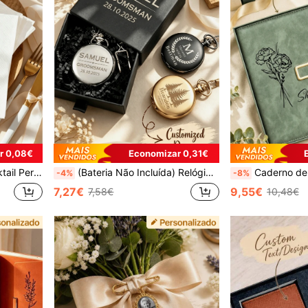
r 0,08€
Economizar 0,31€
eitos para Mesa de Bolo, Bar de Sobremesas, Churrasco, Festa, Brunch
(Bateria Não Incluída) Relógio de Bolso Personalizado Gravado, Presente Elegante para Padrinho, Melhor Presente para Homem, Presente de Pedido de Casamento, Memorial com Corrente e Caixa de Presente, Estética de Penteadeira, Estética Dark Academia, Presente para o Dia do Pai, Presente de Aniversário
Caderno de Viagem/Professor em Pele PU com Nome Personalizado, Diário de Capa Dura, Pres
-4%
-8%
7,27€
9,55€
7,58€
10,48€