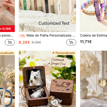
r 0,10€
mento, perfeito para anotações diárias, uso no escritório e na escola.
Mala de Palha Personalizada – Mala de Mão Trançada com Texto Personalizado, Ideal para Férias na Praia, Presentes para Madrinhas, Chá de Noiva
-1%
11,71€
8,29€
8,38€