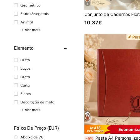
5
Geométrico
Frutas&Vegetais
10,37€
Animal
Ver mais
Elemento
Outro
Laços
Outro
Carta
Flores
Decoração de metal
Ver mais
Faixa De Preço (EUR)
Economiza
Abaixo de 7€
Pasta A4 Personalizada, Pasta de Negócios Portátil com Fecho de Correr, Pasta de Couro Vegano, Pasta 
-9%