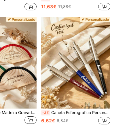
11,63€
11,88€
Leque de Mão de Madeira Gravado Personalizado, Leque de Casamento com Inicial Personalizada, Adequado para Presentes de Noiva e Madrinha, Leque de Lembrança para Convidados/Casamento, Leque Romântico de Verão para Casamento e Evento Especial, Leque Dobrável de Mão, Presente Único para Madrinha/Padrinho de Evento Especial
Caneta Esferográfica Personalizável de Aço Inoxidável à Base de Água, Pode Ser Gravada com Texto ou Impressa com Padrões Fofos, Adequada para o Dia do Professor, Escritório Escolar, Época de Formatura e Outras Ocasiões, Presente de Agradecimento ao Professor, Presente de Volta às Aulas. Pode Ser Gravada com Nomes Únicos e Padrões Fofos Sazonais
-3%
6,62€
6,84€