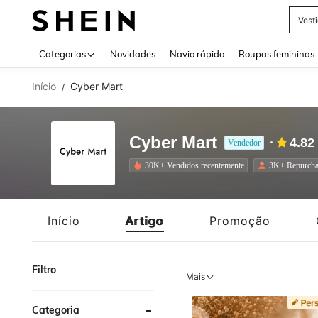
Tops
Use up 
Categorias
Novidades
Navio rápido
Roupas femininas
Início
Cyber Mart
/
Cyber Mart
4.82
Vendedor
30K+ Vendidos recentemente
3K+ Repurcha
Início
Artigo
Promoção
Filtro
Mais
Categoria