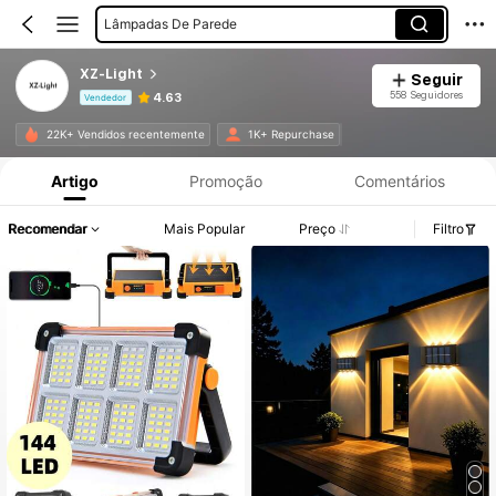
Lâmpadas De Parede
XZ-Light
Seguir
558 Seguidores
4.63
Vendedor
Informações do Produto: Divulgação de Preço, Vendas e Detalhes de Stock.
22K+ Vendidos recentemente
1K+ Repurchase
Artigo
Promoção
Comentários
Recomendar
Mais Popular
Preço
Filtro