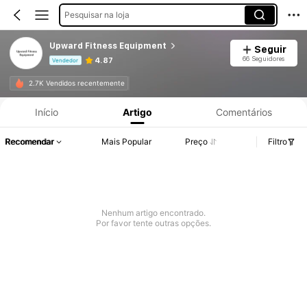
Pesquisar na loja
Upward Fitness Equipment
Seguir
66 Seguidores
4.87
Vendedor
Informações do Produto: Divulgação de Preço, Vendas e Detalhes de Stock.
2.7K Vendidos recentemente
Início
Artigo
Comentários
Recomendar
Mais Popular
Preço
Filtro
Nenhum artigo encontrado.
Por favor tente outras opções.