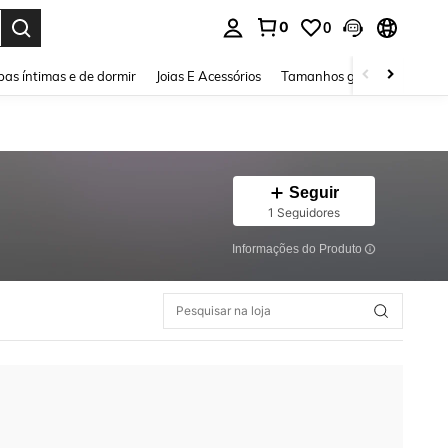
0
0
ar. Press Enter to select.
as íntimas e de dormir
Joias E Acessórios
Tamanhos grandes
Sapa
Seguir
1 Seguidores
Informações do Produto