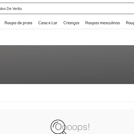
idos De Verão
and down arrow keys to navigate search Buscas recentes and Pesquisar e Encontr
Roupa de praia
Casa e Lar
Crianças
Roupas masculinas
Roup