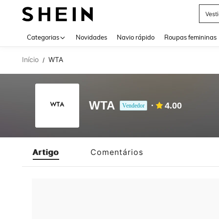
Vest
Use up 
Categorias
Novidades
Navio rápido
Roupas femininas
Início
WTA
/
WTA
4.00
Vendedor
Artigo
Comentários