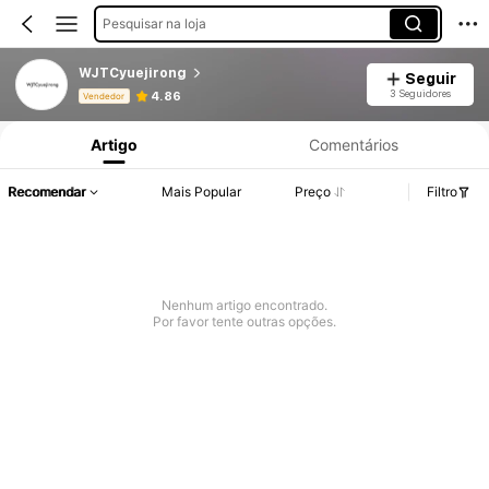
Pesquisar na loja
WJTCyuejirong
Seguir
Informações do Produto: Divulgação de Preço, Vendas e Detalhes de Stock.
3 Seguidores
4.86
Vendedor
Artigo
Comentários
Recomendar
Mais Popular
Preço
Filtro
Nenhum artigo encontrado.
Por favor tente outras opções.