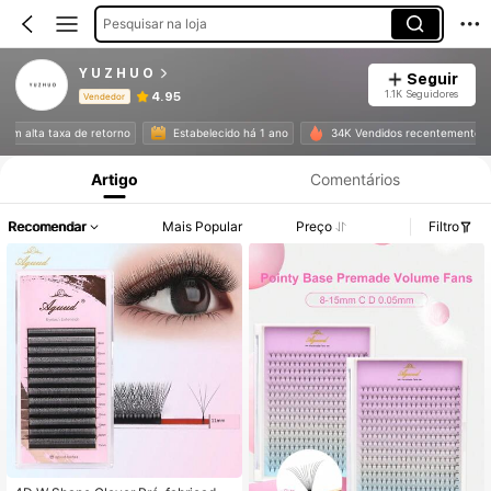
Pesquisar na loja
Y U Z H U O
Seguir
1.1K Seguidores
4.95
Vendedor
Informações do Produto: Divulgação de Preço, Vendas e Detalhes de Stock.
om alta taxa de retorno
Estabelecido há 1 ano
34K Vendidos recentemente
Artigo
Comentários
Recomendar
Mais Popular
Preço
Filtro