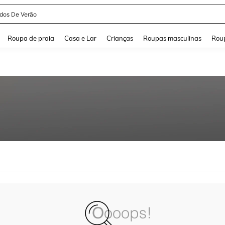
idos De Verão
and down arrow keys to navigate search Buscas recentes and Pesquisar e Encontr
Roupa de praia
Casa e Lar
Crianças
Roupas masculinas
Roup