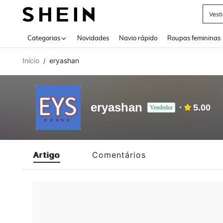
Vest
Use up 
Categorias
Novidades
Navio rápido
Roupas femininas
Início
eryashan
/
eryashan
5.00
Vendedor
Artigo
Comentários