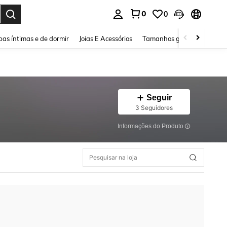
0
0
ar. Press Enter to select.
as íntimas e de dormir
Joias E Acessórios
Tamanhos grandes
Sapa
Seguir
3 Seguidores
Informações do Produto