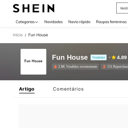
Vest
Use up 
Categorias
Novidades
Navio rápido
Roupas femininas
Início
Fun House
/
Fun House
4.89
Vendedor
2.8K Vendidos recentemente
151 Repurchas
Artigo
Comentários