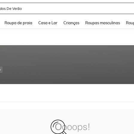
idos De Verão
and down arrow keys to navigate search Buscas recentes and Pesquisar e Encontr
Roupa de praia
Casa e Lar
Crianças
Roupas masculinas
Roup
e