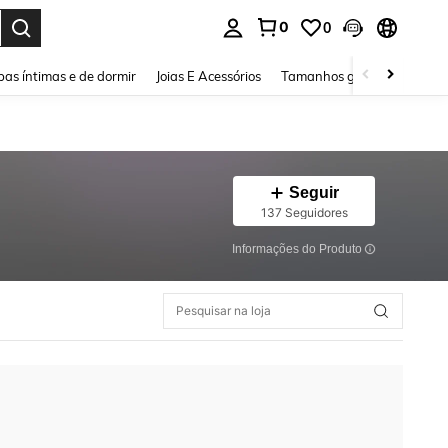
0
0
ar. Press Enter to select.
as íntimas e de dormir
Joias E Acessórios
Tamanhos grandes
Sapa
Seguir
137 Seguidores
Informações do Produto