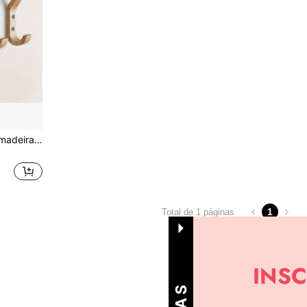
4 ganchos decorativos de madeira vintage para parede, ganchos resistentes para pendurar casacos, chapéus, chaves, organizador de porta, gancho para roupas, cabide de parede, gancho adesivo de parede, organizador de parede, conjunto de cabides, porta-retratos de parede
1
Total de 1 páginas