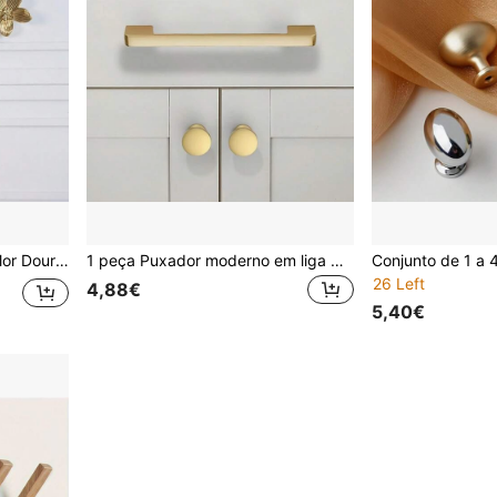
rio de Mobília, Puxador de Porta de Guarda-Roupa
1 peça Puxador moderno em liga de alumínio dourado para armário de cozinha, gaveta e porta de roupeiro, ferragem para móveis
26 Left
4,88€
5,40€