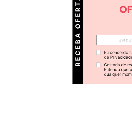
R
E
C
E
B
A
O
E
R
T
A
S
D
I
Á
F
R
Eu concordo c
de Privacidad
Gostaria de re
Entendo que p
qualquer mom