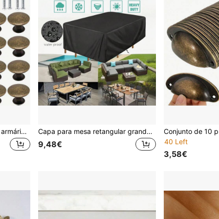
12/20 peças puxadores de armário retrô, gavetas e puxadores de armário, bronze redondo furo único cozinha e móveis ferragens decorativas
Capa para mesa retangular grande, protetor durável para móveis de jardim, resistente aos raios UV, adequado para uso externo.
40 Left
9,48€
3,58€