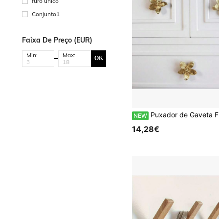
furo único
Conjunto1
Faixa De Preço (EUR)
Min:
Max:
OK
Puxador de Gaveta Flor Dourada, Puxador Criativo de Pétala para Armário de Cozinha, Puxador de Toucador, Puxador de Gaveta de Armá
NEW
14,28€