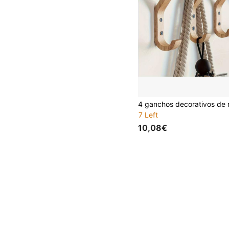
7 Left
10,08€