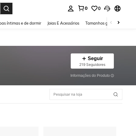
0
0
ar. Press Enter to select.
as íntimas e de dormir
Joias E Acessórios
Tamanhos grandes
Sapa
Seguir
219 Seguidores
Informações do Produto