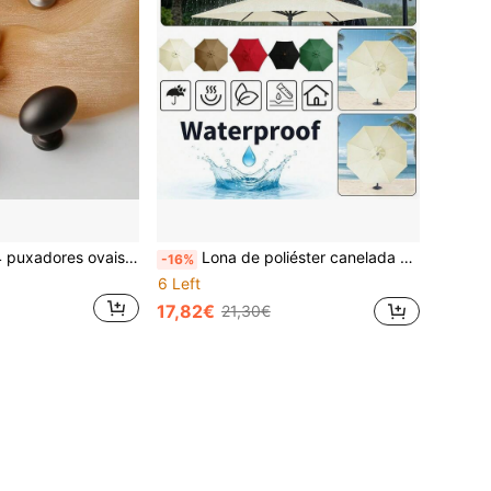
Conjunto de 1 a 4 puxadores ovais para gavetas e portas de armários, com furo único, em liga de alumínio escovado, diversos estilos, ferragens para móveis de estilo europeu.
Lona de poliéster canelada 6/8 para sombreamento de guarda-sol de pátio externo, tecido de reposição à prova de chuva (somente a lona do guarda-sol)
-16%
6 Left
17,82€
21,30€