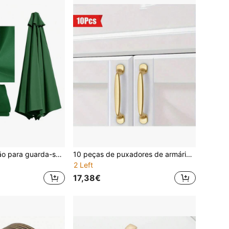
Capa de reposição para guarda-sol de pátio em poliéster, elegante e durável - proteção solar, resistente à chuva, dobrável, para uso externo em jardins.
10 peças de puxadores de armário de liga de alumínio dourado e minimalista moderno - perfeitos para armários de sapatos, portas e guarda-roupas
2 Left
17,38€