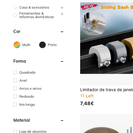
Casa & acessórios
Ferramentas &
reformas domésticas
Cor
Multi
Preto
Forma
Quadrado
Anel
Arcos e arcos
#8 Mais Vendido
11 Left
Redondo
#8 Mais Vendido
#8 Mais Vendido
7,48€
tira longa
11 Left
11 Left
#8 Mais Vendido
11 Left
Material
Liga de alumínio