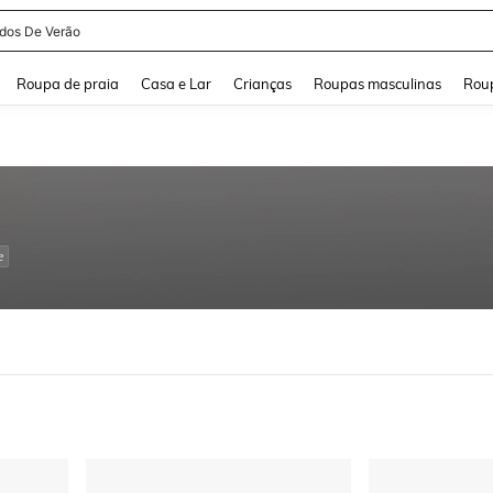
and down arrow keys to navigate search Buscas recentes and Pesquisar e Encontr
Roupa de praia
Casa e Lar
Crianças
Roupas masculinas
Roup
e