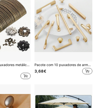
Conjunto de 10 puxadores metálicos embutidos em estilo vintage, ideais para gavetas, armários e lixeiras. Acompanham acessórios de instalação e possuem acabamento pintado. Perfeitos para móveis residenciais.
Pacote com 10 puxadores de armário dourados - puxadores de gaveta de liga de alumínio, acabamento em metal cobre, ferragens de armário pintadas com vários componentes para aplicações em cozinha e móveis
3,68€