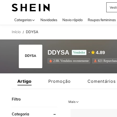
Tops
Use up 
Categorias
Novidades
Navio rápido
Roupas femininas
Início
DDYSA
/
DDYSA
4.89
Vendedor
2.8K Vendidos recentemente
821 Repurchas
Artigo
Promoção
Comentários
Filtro
Mais
Categoria