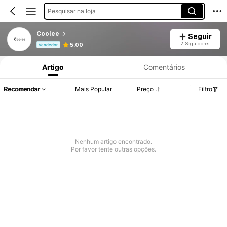
Pesquisar na loja
Coolee
Seguir
Informações do Produto: Divulgação de Preço, Vendas e Detalhes de Stock.
2 Seguidores
5.00
Vendedor
Artigo
Comentários
Recomendar
Mais Popular
Preço
Filtro
Nenhum artigo encontrado.
Por favor tente outras opções.