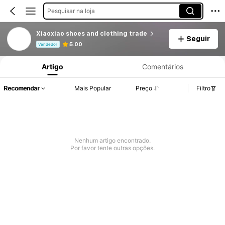
Pesquisar na loja
Xiaoxiao shoes and clothing trade
Seguir
Informações do Produto: Divulgação de Preço, Vendas e Detalhes de Stock.
5.00
Vendedor
Artigo
Comentários
Recomendar
Mais Popular
Preço
Filtro
Nenhum artigo encontrado.
Por favor tente outras opções.