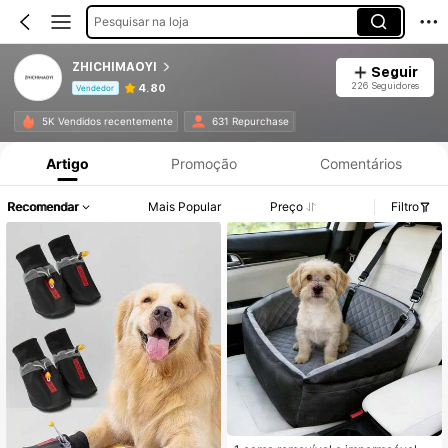
Pesquisar na loja
ZHICHIMAOYI
Seguir
226 Seguidores
4.80
Vendedor
Informações do Produto: Divulgação de Preço, Vendas e Detalhes de Stock.
5K Vendidos recentemente
631 Repurchase
Artigo
Promoção
Comentários
Recomendar
Mais Popular
Preço
Filtro