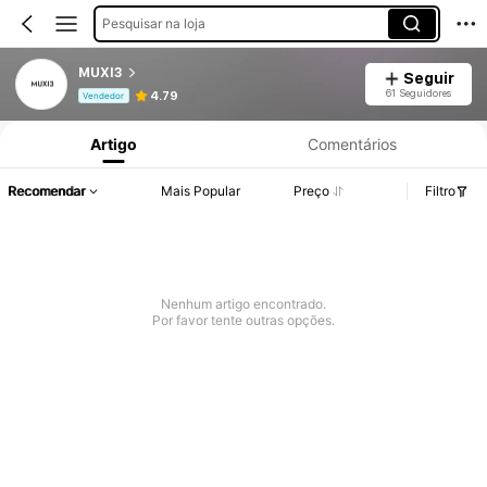
Pesquisar na loja
MUXI3
Seguir
Informações do Produto: Divulgação de Preço, Vendas e Detalhes de Stock.
61 Seguidores
4.79
Vendedor
Artigo
Comentários
Recomendar
Mais Popular
Preço
Filtro
Nenhum artigo encontrado.
Por favor tente outras opções.