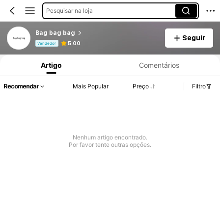
Pesquisar na loja
Bag bag bag
Seguir
Informações do Produto: Divulgação de Preço, Vendas e Detalhes de Stock.
5.00
Vendedor
Artigo
Comentários
Recomendar
Mais Popular
Preço
Filtro
Nenhum artigo encontrado.
Por favor tente outras opções.