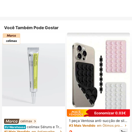
Você Também Pode Gostar
Economizar 0,03€
1 peça Ventosa anti-sucção de silic
celimax
one para telemóvel, 28 peças Vento
#3 Mais Vendido
em Ótimos produtos para dormir Artigos essenciais
celimax Séruns e Trat
EU Warehouse
sas de silicone (almofadas de sucç
amento Facial
#1 Mais Vendido
em Antienvelhecimento Séruns e Tratamento Facial