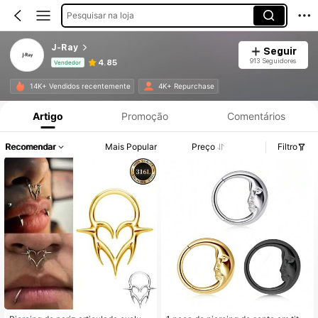
Pesquisar na loja
J-Ray
Seguir
913 Seguidores
4.85
Vendedor
Informações do Produto: Divulgação de Preço, Vendas e Detalhes de Stock.
14K+ Vendidos recentemente
4K+ Repurchase
Artigo
Promoção
Comentários
Recomendar
Mais Popular
Preço
Filtro