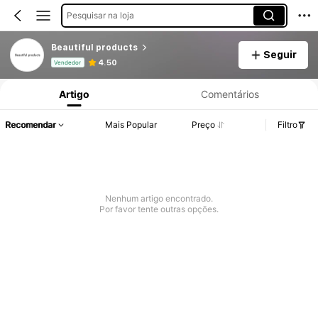
Pesquisar na loja
Beautiful products
Seguir
Informações do Produto: Divulgação de Preço, Vendas e Detalhes de Stock.
4.50
Vendedor
Artigo
Comentários
Recomendar
Mais Popular
Preço
Filtro
Nenhum artigo encontrado.
Por favor tente outras opções.