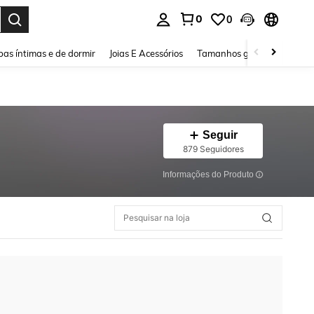
0
0
ar. Press Enter to select.
as íntimas e de dormir
Joias E Acessórios
Tamanhos grandes
Sapa
Seguir
879 Seguidores
Informações do Produto