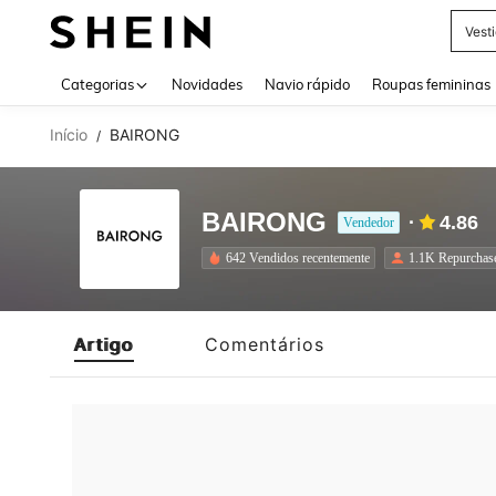
Vest
Use up 
Categorias
Novidades
Navio rápido
Roupas femininas
Início
BAIRONG
/
BAIRONG
4.86
Vendedor
642 Vendidos recentemente
1.1K Repurchas
Artigo
Comentários