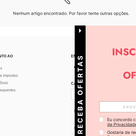
Nenhum artigo encontrado. Por favor tente outras opções.
NTO AO
ENCONTRE-NOS EM
R
E
C
E
B
A
O
E
R
T
A
S
D
I
Á
os
e impostos
bônus
CADASTRE-SE PARA RECEBER NOTÍ
F
R
requentes
PT + 351
Eu concordo c
de Privacidad
PT + 351
Gostaria de re