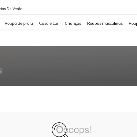
idos De Verão
and down arrow keys to navigate search Buscas recentes and Pesquisar e Encontr
Roupa de praia
Casa e Lar
Crianças
Roupas masculinas
Roup
e