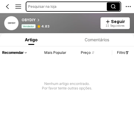
Pesquisar na loja
OBYDIY
Seguir
Informações do Produto: Divulgação de Preço, Vendas e Detalhes de Stock.
22 Seguidores
4.83
Vendedor
Artigo
Comentários
Recomendar
Mais Popular
Preço
Filtro
Nenhum artigo encontrado.
Por favor tente outras opções.