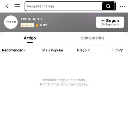
Pesquisar na loja
YWSHS09
Seguir
Informações do Produto: Divulgação de Preço, Vendas e Detalhes de Stock.
146 Seguidores
4.93
Vendedor
Artigo
Comentários
Recomendar
Mais Popular
Preço
Filtro
Nenhum artigo encontrado.
Por favor tente outras opções.