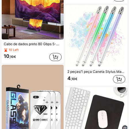
Cabo de dados preto 80 Gbps 5-Cabo de dados 240W (máx.), 16K adequado para transmissão USB de função completa. Pode ser utilizado para ligar TV, computador e telemóvel, cabo de dados Type-C de carregamento rápido adequado para transmissão de função completa 80 Gb, projeção de ecrã 16K
10 Left
10
,10€
2 peças/1 peça Caneta Stylus Macaron Colorida, Caneta Capacitiva Universal Multifunção de Ponta Dupla, Adequada para Tablets, Compatível com Tablets Apple e Android, Fácil de Operar, Stylus para Ecrã Tátil
4
,10€