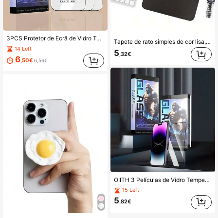
3PCS Protetor de Ecrã de Vidro Temperado Transparente de Alta Definição para Telemóvel, Compatível com Dispositivos Apple. Oferece Proteção Contra Arranhões e Impactos. A Superfície Anti-Impressão Digital Tem uma Textura Suave, Compatível com a Série Apple 17/17 Pro/17 Pro Max
Tapete de rato simples de cor lisa, tapete de rato para secretária, apoio de pulso, tapete de rato para gaming e escrita, adequado para tapete de computador de escritório, regresso às aulas, tapete de rato de couro de cor lisa, tamanho pequeno/médio/grande para tapetes de secretária de portátil e escritório
14 Left
5
,32€
6
,50€
6,56€
OIITH 3 Películas de Vidro Temperado Cristalino com Bordas Pretas, Película Protetora de Ecrã Transparente e Clara, com Função Retina Anti-Poeira. Compatível com Películas Protetoras de Ecrã Apple 17/17 Pro Max/17 Pro. Fácil de Utilizar para Principiantes
15 Left
5
,82€