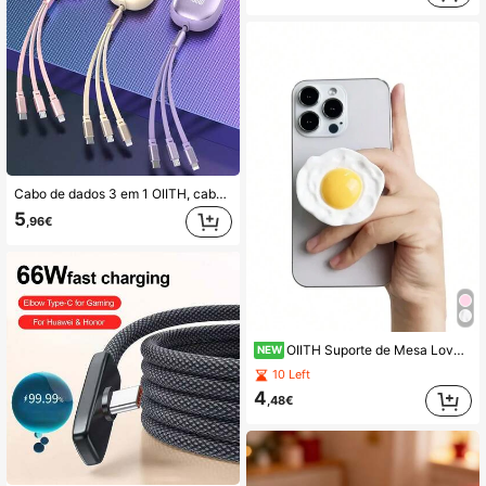
Cabo de dados 3 em 1 OIITH, cabo de carregamento rápido de 100 W, cabo de carregamento rápido USB para Tipo-C/Micro/Lightning, cabo retrátil automático, enrolador de cabo de dados multifuncional, cabo de carregamento compatível com iPhone 16/16 Pro/15/15 Pro/14/13/12/11/S24/S23/S22/S21, adaptador de carregamento universal de alta eficiência, compatível com Android, câmeras, MP3 players e outros dispositivos, certificado MFi
5
,96€
OIITH Suporte de Mesa Love com Diamantes e Suporte de Mesa Love com Diamantes, Suporte de Mesa com Design Dobrável - ABS Durável para Smartphones - Estilo Pequeno e Fresco, À Prova de Água e Fácil de Limpar, para Telemóveis e Tablets
NEW
10 Left
4
,48€