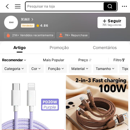
Pesquisar na loja
XIAII
Seguir
785 Seguidores
4.86
Vendedor
Informações do Produto: Divulgação de Preço, Vendas e Detalhes de Stock.
21K+ Vendidos recentemente
7K+ Repurchase
Artigo
Promoção
Comentários
Recomendar
Mais Popular
Preço
Filtro
Categoria
Cor
Fonção
Material
Tamanho
Tipo