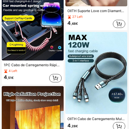
OIITH Suporte Love com Diamantes, Suporte de Telemóvel em Forma de Coração com Diamantes Luxuoso com Múltiplas Opções de Cor. Suporte de Secretária Lazy, com Suporte Extensível e Adesivo. Uma Ferramenta Prática para Ver Séries em Maratona. Pode Ser Utilizado em Combinação com Capas de Telemóvel
27 Left
4
,48€
1PC Cabo de Carregamento Rápido 4 em 1 com Mola, Comprimento Ajustável, Material PVC, Cabo de Carregamento Compatível com iPhone15/iPhone16 Series, Carregamento Rápido para Carro e Telemóvel, USB-C para USB-C, USB-C para Micro, Carregamento USB (Tamanho Máximo de Expansão 1,5m)
4 Left
4
,51€
OIITH Cabo de Carregamento Multifunções 120W (Máx.), 3,9 pés/6,6 pés, Cabo 3 em 1 Prático em Nylon Trançado, Carregamento Rápido Type-C, Cabo de Carregamento em Nylon Trançado com Excelente Durabilidade, Compatível com iPhone 16/15/14/13/12/11, Compatível com Samsung, Telemóveis Android e Tablets
4
,28€