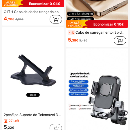
Economizar 0,04€
OIITH Cabo de dados trançado com certificação MFi, opções de 1m/1,5m/2m, potência máxima de 27W, carregamento rápido USB Tipo-C para Lightning PD, compatível com iPhone 11/12/13/14 Pro Max/XR/Xs/X/SE/8/7/6 Plus/iPod, certificado MFi
4
,28€
4,32€
Economizar 0,10€
Cabo de carregamento rápido de 100 W (máx.), cabo de dados USB para Lightning, cabo de carregamento trançado em nylon, carregador universal, carregador portátil, compatível com iPhone 16/15/14/13/12/11, S24/S23/S22/S21 e outros modelos, adaptador de carregamento universal de alta eficiência.
-1%
5
,38€
5,48€
2pcs/1pc Suporte de Telemóvel Desleixado, Suporte de Telemóvel Curvo Preto/Laranja, Design Minimalista, Adequado para Ver Programas Enquanto Deitado em Casa, Base de Tablet para Dormir, Suporte Curvo Desleixado com Design Ergonómico, Adequado para Uso Doméstico e Entretenimento na Secretária
27 Left
5
,22€