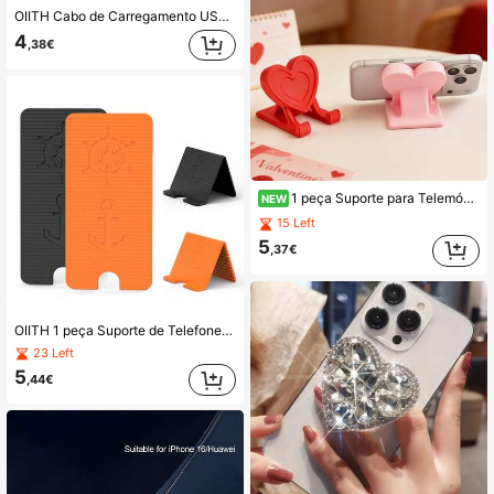
OIITH Cabo de Carregamento USB-A para Type-C Preto 66W, 3.3ft/4.9ft/6.6ft, Cabo de Carregamento Rápido Type-C Compatível com iPhone 17/16/15/14, Pro 12.9/11, Air 4/5, Mini 6, Compatível com Samsung, G, Pixel e Outros Dispositivos USB-C
4
,38€
1 peça Suporte para Telemóvel em Forma de Coração, Decoração Romântica para Telemóvel em Forma de Coração para o Dia dos Namorados, Suporte Criativo para Telemóvel em Forma de Coração, Ornamento de Secretária para Casa e Escritório, Presente para o Dia dos Namorados
NEW
15 Left
5
,37€
OIITH 1 peça Suporte de Telefone Dobrável em Silicone, Suporte de Telefone Portátil Dobrável Criativo Mais Vendido, Suporte Universal para Tablet e Telefone para Ver TV, Conveniente para Ver Vídeos Sem Mãos em Casa, Suporte de Telefone em Silicone, Suporte Flexível Multifuncional Criativo para Tablet e Portátil
23 Left
5
,44€