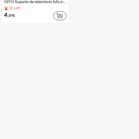
OIITH Suporte de telemóvel fofo em forma de rolo de ovo/ovo, clipe de secretária, design dobrável - material ABS, adequado para smartphones - estilo minimalista fresco, à prova de água e fácil de limpar, compatível com iPhone, telemóveis Android e tablets, presente de aniversário para família e amigos, clipe de telemóvel push-pull, suporte de telemóvel, acessório de telemóvel
12 Left
4
,01€