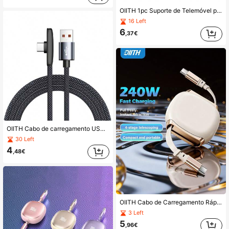
OIITH 1pc Suporte de Telemóvel para Carro, Suporte Fixo Anti-Vibração Vermelho, Adequado para Suporte de Telemóvel para Veículo Elétrico, Bicicleta, Motocicleta, Utilizado para Entregas ou Navegação, Suporte de Telemóvel à Prova de Choques
16 Left
6
,37€
OIITH Cabo de carregamento USB-A para Tipo C de 66 W (máx.), 1 m/1,5 m/2 m, compatível com iPhone 17/16/15/14, Pro 12.9/11, Air 4/5, Mini 6, G, Pixel e outros dispositivos USB-C.
30 Left
4
,48€
OIITH Cabo de Carregamento Rápido USB-C 240W (Máx.), Cabo de Carregamento USB-C Magnético Retrátil, Design Magnético Duplo Tipo C com Extensão Livre, Compatível com iPhone 17/16/15/14/13 Pro Max Pro e Outros Dispositivos, Também Compatível com Samsung, Tablets e Mais, Suporta Carregamento Rápido PD
3 Left
5
,96€