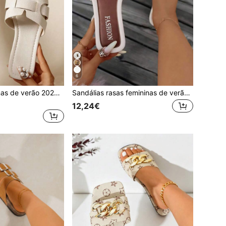
6
Sandálias femininas de verão 2026 com biqueira quadrada e aberta em forma de H, mule de sola macia, estilo férias, confortáveis, slip-on descontraídas, rasas, modernas e fofas, bege, elegantes, simples, casuais para o dia a dia, sapatos de praia rasos em pele PU e tecido, sola macia, tamanhos grandes
Sandálias rasas femininas de verão 2026 com bico quadrado e aberto, sandálias rasas de palha com laço trançado retrô e decoração metálica, adequadas para saídas diárias, sandálias mule, sandálias de verão femininas estilo férias, sandálias femininas confortáveis, sandálias femininas slip-on descontraídas, sandálias rasas femininas fofas e modernas, sandálias de férias femininas, sandálias femininas brancas, sandálias femininas elegantes, sapatos de praia rasos simples e confortáveis para uso casual diário, sandálias de praia femininas de tamanho grande com sola macia
12,24€