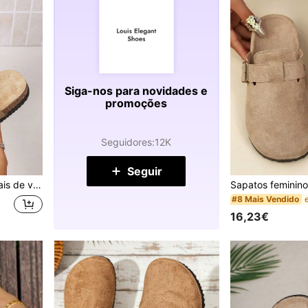
Siga-nos para novidades e
promoções
Seguidores
:
12K
Seguir
adequadas para saídas diárias, bege, bonitas e versáteis
#8 Mais Vendido
16,23€