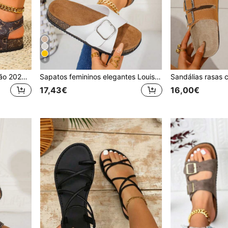
6
Sandálias femininas de verão 2026, sandálias rasteiras femininas minimalistas com bico aberto, sandálias femininas de verão estilo férias, sandálias femininas confortáveis, sandálias femininas sem fecho, com fivela e design diferenciado, sandálias rasteiras femininas estampadas e modernas, sandálias romanas femininas, sandálias femininas marrons, sandálias femininas elegantes, sandálias rasteiras casuais simples e confortáveis para o dia a dia na praia, sandálias de praia femininas plus size com sola macia, tamancos de madeira femininos, com suporte para o arco do pé, design antiderrapante e que absorve o suor
Sapatos femininos elegantes Louis, novas sandálias rasas de verão para mulher, sapatos de praia com design de fivela fofo, chinelos femininos de verão com biqueira aberta e redonda respiráveis, chinelos rasos de estilo urbano e de férias da moda, sandálias femininas elegantes, palmilha de camurça sintética resistente ao suor e ao odor com suporte de arco, sandálias de verão adequadas para férias, rua de verão, praia, deserto, escritório, apartamento e vários outros cenários, podem ser combinadas com qualquer roupa, sandálias femininas brancas
17,43€
16,00€