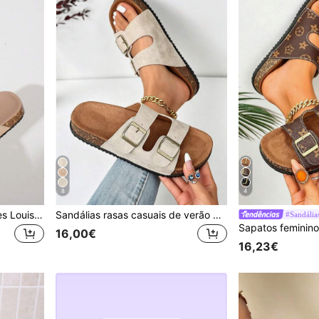
8
4
Sapatos femininos elegantes Louis, novos chinelos femininos para casa, design de fivela moderno, estampa floral vintage e fofa, chinelos femininos de verão com biqueira redonda e respiráveis, sapatos de praia estilo férias, sandálias femininas elegantes, palmilha de camurça sintética anti-suor e anti-odor, sapatos femininos para casa com biqueira fechada, sola de borracha com textura antiderrapante, adequados para hotéis de férias, interior, praia, casa, apartamento e vários outros cenários, disponíveis em preto, castanho, bege, cáqui, sandálias femininas cáqui que podem ser combinadas com qualquer roupa
Sandálias rasas casuais de verão para mulher, com fivela metálica decorativa e biqueira aberta, palmilha de camurça com suporte de arco, mule feminino, adequadas para rua, compras, viagens, festas, escritório e outras ocasiões, sandálias bege para mulher, combinam com qualquer roupa, sandálias de verão para mulher
#Sandálias
16,00€
16,23€