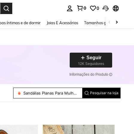
0
0
ar. Press Enter to select.
as íntimas e de dormir
Joias E Acessórios
Tamanhos grandes
Sapa
Seguir
12K Seguidores
Informações do Produto
Sandálias Planas Para Mulheres
Chinelos Para Mulheres
Pesquisar na loja