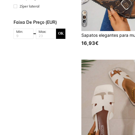
Zíper lateral
Faixa De Preço (EUR)
4
Min:
Max:
OK
16,93€