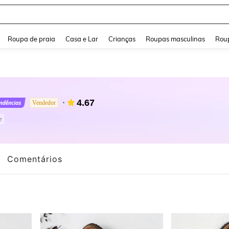
and down arrow keys to navigate search Buscas recentes and Pesquisar e Encontr
Roupa de praia
Casa e Lar
Crianças
Roupas masculinas
Roup
4.67
Vendedor
e
Comentários