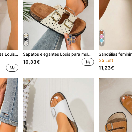
9
Sapatos Femininos Elegantes Louis, 1 Par de Sandálias Rasas de Verão com Laço e Biqueira Aberta, Estilo Minimalista em Cor Sólida, Cabedal em Pele PU com Nó, Sola Macia Antiderrapante e Biqueira Quadrada, Sapatos de Praia Elegantes para Mulher para Verão e Rua, Adequados para Praia, Casa, Rua, Férias e Diversas Ocasiões, Chinelos Femininos Versáteis para Deslocações em Dourado
Sapatos elegantes Louis para mulher, novas sandálias rasas de verão para mulher, design de fivela moderno, estampa vintage fofa de bolinhas, chinelos de verão para mulher com bico aberto e bico redondo respiráveis, sapatos de praia estilo férias, sandálias elegantes para mulher, palmilha de camurça sintética resistente ao suor e ao odor com suporte de arco, sandálias de verão, sola de borracha com textura antiderrapante, adequadas para férias, rua de verão, praia, deserto, escritório, apartamento e vários outros cenários, disponíveis em preto, castanho, bege, cáqui, podem ser combinadas com qualquer roupa
35 Left
16,33€
11,23€