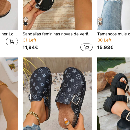
Sapatos elegantes para mulher Louis, novas sandálias rasas de verão para mulher, design moderno com fivela, estampado floral vintage e fofo, chinelos de verão para mulher com biqueira aberta e biqueira redonda, respiráveis, sapatos de praia estilo férias, sandálias elegantes para mulher, palmilha de camurça sintética à prova de suor e de odor com suporte para o arco, sandálias de verão, sola de borracha com textura antiderrapante, adequadas para férias, rua, praia, deserto, escritório, apartamento e várias cenas diárias, disponíveis em preto, castanho, bege, cáqui, podem ser combinadas com qualquer roupa
Sandálias femininas novas de verão com tiras finas e sola plana, design de bico fechado e aberto, sandálias pretas, adequadas para praia, rua, férias, festa de verão e outras cenas da vida quotidiana, uma sandália casual elegante para deslocações femininas
31 Left
30 Left
11,94€
15,93€