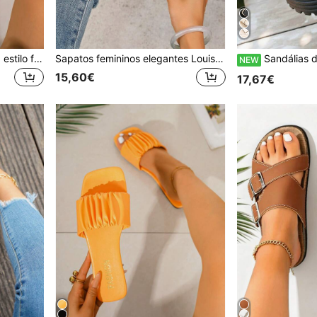
Sandálias rasas de senhora estilo férias de verão, design em H, biqueira aberta e quadrada, sapatos de praia confortáveis com palmilha de esponja macia, adequadas para viagens, praia, rua de verão, festas, hotel e outras várias ocasiões, sandálias bege para senhora, combinam com qualquer roupa, chinelos de verão
Sapatos femininos elegantes Louis, novos sapatos perfurados de verão para mulher, design moderno com fivela, estampado floral vintage e giro, chinelos de verão respiráveis com biqueira redonda, sapatos de praia estilo férias, sandálias femininas elegantes, palmilha de camurça sintética anti-suor e anti-odor com suporte de arco, sola de borracha com textura antiderrapante, adequados para férias, rua de verão, praia, deserto, escritório, apartamento e vários outros cenários, disponíveis em preto, castanho, bege, cáqui, combinam com qualquer roupa
Sandálias de Plataforma Femininas Novas de Verão, Design de Cabedal Franzido com Decoração de Fivela Me
NEW
15,60€
17,67€