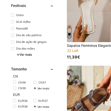
Festivais
Outro
Id al-Adha
Ramadã
Dia de são patrício
4
Dia de ação de graças
Dia das mães
22 Left
Ver mais
11,39€
Tamanho
CN
CN36
CN37
CN38
Ver mais
EUR
EUR36
EUR37
EUR38
Ver mais