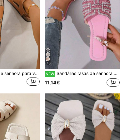
4
Sandálias rasas de senhora para verão, novas, com fivela metálica e fecho de , sola macia e confortável, estilo casual, adequadas para o dia a dia, combinam com qualquer roupa
Sandálias rasas de senhora de verão, nova moda, em forma de H, decoradas com strass, biqueira quadrada e design aberto, chinelos cor-de-rosa, adequados para saídas diárias como rua, compras, férias, hotel e praia, combinam com qualquer roupa
NEW
11,14€