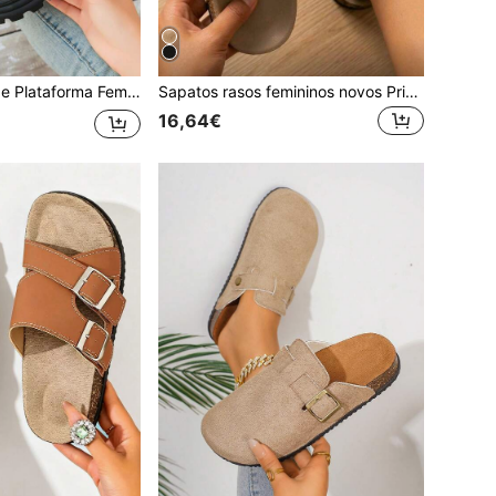
tálica, Sola Macia e Confortável, Sandálias Casuais Femininas Adequadas para Passeios Diários de Verão, Sandálias que Podem ser Combinadas com Qualquer Roupa
Sapatos rasos femininos novos Primavera/Verão 2026, sandálias rasas femininas slip-on com design de fivela, sapatos femininos elegantes, sandálias femininas de verão estilo casual urbano para férias, sapatos femininos de casa com sola macia e confortável e biqueira redonda, tamancos femininos modernos e fofos, sandálias femininas para férias, sandálias femininas castanhas, sapatos rasos femininos castanhos, sandálias femininas elegantes, adequadas para saídas diárias, sapatos rasos de praia simples e confortáveis, sandálias mule femininas em camurça com suporte de arco
16,64€