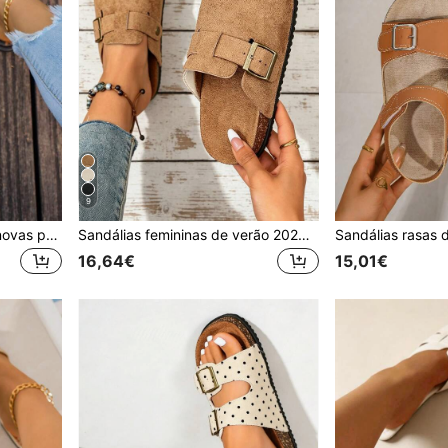
9
Sandálias rasas femininas novas para o verão de 2026, sandálias slip-on com decoração de fivela de metal sintético da moda com estampa de letra fofa e bico redondo, sandálias de praia femininas confortáveis e elegantes para o verão, adequadas para praia, apartamento, rua, férias, festa e outras ocasiões, podem ser combinadas com vestidos, calças casuais, saias, calções e outros looks, castanho
Sandálias femininas de verão 2026, sandálias femininas estilo férias, sandálias femininas confortáveis, sandálias femininas sem fecho, sandálias rasteiras femininas modernas e charmosas, sandálias femininas para férias, sandálias femininas marrons, sandálias femininas elegantes, sandálias rasteiras casuais simples e confortáveis para o dia a dia na praia, sandálias de praia femininas plus size com sola macia, tamancos mule femininos com palmilha de cortiça macia, sapatos com suporte para o arco do pé.
16,64€
15,01€