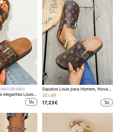
Sapatos Louis para Homem, Novas Sandálias Planas de Verão para Homem, Design de Fivela na Moda, Estampa Retrô Fofa, Chinelos Unissexo de Verão com Bico Fechado e Bico Redondo, Sapatos de Praia Estilo Férias, Sandálias Elegantes para Casal, Palmilha de Camurça Sintética Anti-Suor e Anti-Odor com Suporte de Arco, Chinelos de Verão, Sola de Borracha com Textura Antiderrapante, Adequado para Férias, Rua de Verão, Praia, Deserto, Escritório, Apartamento e Vários Outros Cenários, Disponível em Preto, Castanho, Bege, Cáqui, Pode ser Combinado com Qualquer Roupa
 para o dia a dia
Sapatos femininos elegantes Louis, novas sandálias rasas de verão para mulher, design moderno com fivela, estampa floral vintage e fofa, chinelos femininos de verão com biqueira aberta e redonda, respiráveis, estilo férias, sapatos de praia, sandálias femininas elegantes, palmilha de camurça sintética resistente ao suor e ao odor com suporte de arco, sandálias de verão, sola de borracha com padrão antiderrapante, adequadas para férias, rua de verão, praia, deserto, escritório, apartamento e vários outros cenários, disponíveis em preto, castanho, bege, cáqui, podem ser combinadas com qualquer roupa.
32 Left
17,23€