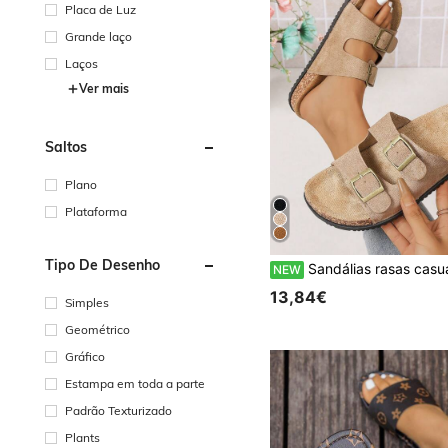
Placa de Luz
Grande laço
Laços
Ver mais
Saltos
Plano
Plataforma
Tipo De Desenho
Sandálias rasas casuais de verão para mulher, mule com fivela metálica decorativa, palmilha de camurça com suporte de arco, simples, confortáveis, para praia, 
NEW
13,84€
Simples
Geométrico
Gráfico
Estampa em toda a parte
Padrão Texturizado
Plants