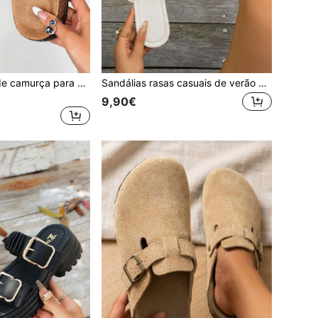
Tamancos mule de camurça para mulher com palmilha macia de cortiça, sandálias rasas de verão de biqueira aberta, sapatos de praia slip-on, sandálias casuais castanho cáqui em tamanho grande
Sandálias rasas casuais de verão para mulher, design em H, biqueira aberta, cabedal respirável, sapatos de praia para mulher, adequadas para viagens, rua, casa, festa, compras e outras ocasiões casuais, sandálias bege para mulher, combinam com qualquer roupa, chinelos de verão
9,90€