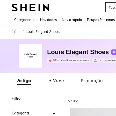
Tops
Use up 
Categorias
Novidades
Navio rápido
Roupas femininas
Início
Louis Elegant Shoes
/
Louis Elegant Shoes
100K Vendidos recentemente
4K Repurchas
Artigo
Novo
Promoção
Filtro
Mais
Categoria