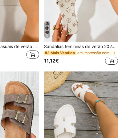
6
Sandálias rasas casuais de verão para mulher, mule de biqueira aberta com três tiras e fivela metálica decorativa, sandálias de praia castanhas, adequadas para viagens, rua, casa, festas, compras e outras ocasiões casuais, combinam com qualquer roupa, chinelos de verão
Sandálias femininas de verão 2026, chinelos femininos em forma de H de estilo minimalista, decoração de corrente de metal, sola antiderrapante, estampa floral elegante, sandálias femininas de verão estilo férias, sandálias femininas confortáveis, sandálias femininas slip-on descontraídas, sandálias femininas rasas elegantes e fofas, sandálias femininas de férias, sandálias femininas brancas, sandálias femininas cáqui, sandálias femininas bege, sandálias femininas elegantes, sapatos de praia rasos simples e confortáveis para uso diário casual, sandálias de praia femininas de sola macia em tamanhos grandes
em Impressão completa Sandálias Flat Femininas
#3 Mais Vendido
11,12€