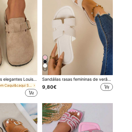
8
Sapatos femininos elegantes Louis, novas sandálias rasas de verão para mulher, design fofo com fivela, chinelos de verão respiráveis de biqueira redonda, sapatos de praia estilo urbano moderno para férias, sandálias femininas elegantes, adequadas para férias, rua de verão, praia, deserto, escritório, casa e outras várias ocasiões, podem ser combinadas com qualquer roupa, sandálias femininas cáqui
Sandálias rasas femininas de verão novas, minimalistas e confortáveis, design em H, biqueira aberta e quadrada, sandálias de férias adequadas para viagens, praia, rua de verão, festa, hotel e outras ocasiões, sandálias bege que combinam com qualquer roupa, sandálias slide de verão
em Caqui&caqui Sandálias para mulheres
9,80€