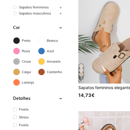
Sapatos femininos
Sapatos masculinos
Cor
Preto
Branco
Rosa
Azul
Cinza
Amarelo
Caqui
Castanho
5
Laranja
14,73€
Detalhes
Fivela
Strass
Fivela