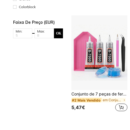
Colorblock
Faixa De Preço (EUR)
Min:
Max:
OK
Conjunto de 7 peças de ferramentas para strass, design com cabeça de silicone, destacável, adequado para decoração de strass e caneta de pontilhismo, gema de resina Elly, joalharia DIY feita à mão com incrustação de pedras preciosas, strass de resina de fundo plano adequado para copos e sapatos DIY feitos à mão
em Conjuntos Pintura Diamante DIY e Acessórios
#2 Mais Vendido
5,47€