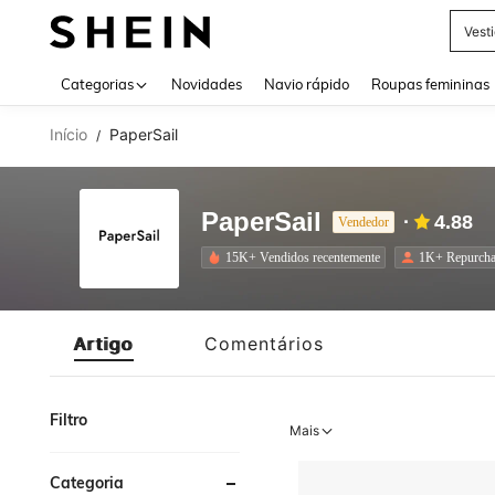
Vest
Use up 
Categorias
Novidades
Navio rápido
Roupas femininas
Início
PaperSail
/
PaperSail
4.88
Vendedor
15K+ Vendidos recentemente
1K+ Repurcha
Artigo
Comentários
Filtro
Mais
Categoria