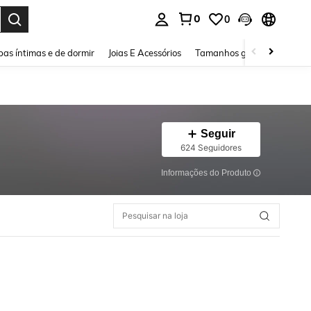
0
0
ar. Press Enter to select.
as íntimas e de dormir
Joias E Acessórios
Tamanhos grandes
Sapa
Seguir
624 Seguidores
Informações do Produto