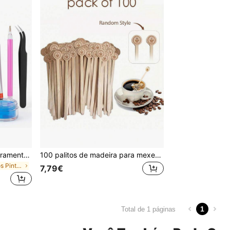
Conjunto de 7 peças de ferramentas para strass, design com cabeça de silicone, destacável, adequado para decoração de strass e caneta de pontilhismo, gema de resina Elly, joalharia DIY feita à mão com incrustação de pedras preciosas, strass de resina de fundo plano adequado para copos e sapatos DIY feitos à mão
100 palitos de madeira para mexer café, 100 palitos descartáveis para mexer café, palitos de madeira de 15 cm para bebidas, ideais para café e coquetéis, palitos de madeira com ponta lisa, utensílios para bar de café, itens essenciais para estudantes, material escolar.
em Conjuntos Pintura Diamante DIY e Acessórios
7,79€
1
Total de 1 páginas