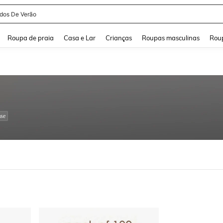
idos De Verão
and down arrow keys to navigate search Buscas recentes and Pesquisar e Encontr
Roupa de praia
Casa e Lar
Crianças
Roupas masculinas
Roup
se