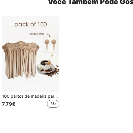
Você Também Pode Gos
100 palitos de madeira para mexer café, 100 palitos descartáveis para mexer café, palitos de madeira de 15 cm para bebidas, ideais para café e coquetéis, palitos de madeira com ponta lisa, utensílios para bar de café, itens essenciais para estudantes, material escolar.
7,79€