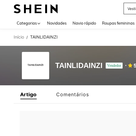
Vest
Use up 
Categorias
Novidades
Navio rápido
Roupas femininas
Início
TAINLIDAINZI
/
TAINLIDAINZI
Vendedor
Artigo
Comentários