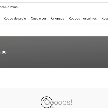
idos De Verão
and down arrow keys to navigate search Buscas recentes and Pesquisar e Encontr
Roupa de praia
Casa e Lar
Crianças
Roupas masculinas
Roup
5.00