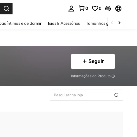
0
0
ar. Press Enter to select.
as íntimas e de dormir
Joias E Acessórios
Tamanhos grandes
Sapa
Seguir
Informações do Produto