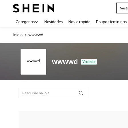
Vest
Use up 
Categorias
Novidades
Navio rápido
Roupas femininas
Início
wwwwd
/
wwwwd
Vendedor