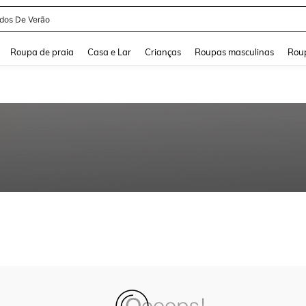
idos De Verão
and down arrow keys to navigate search Buscas recentes and Pesquisar e Encontr
Roupa de praia
Casa e Lar
Crianças
Roupas masculinas
Roup