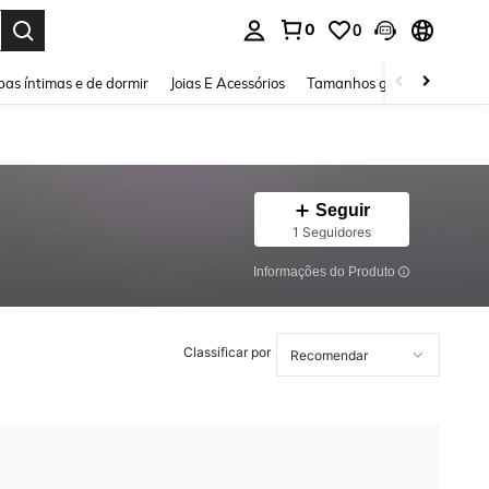
0
0
ar. Press Enter to select.
as íntimas e de dormir
Joias E Acessórios
Tamanhos grandes
Sapa
Seguir
1 Seguidores
Informações do Produto
Classificar por