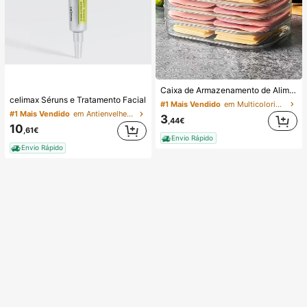
Caixa de Armazenamento de Alimentos para Frigorífico Empilhável de Três Camadas com Tampa, Adequada para Conservar Carne. Adequada para Armazenar Frios, Chouriços de Salame, Carne Cozida e Alimentos Pré-Preparados. Pode Ser Utilizada para Refrigeração e Congelação de Alimentos.
celimax Séruns e Tratamento Facial
#1 Mais Vendido
em Multicolorido Caixas de armazenamento de gelade
#1 Mais Vendido
em Antienvelhecimento Séruns e Tratamento Facial
3
,44€
10
,61€
Envio Rápido
Envio Rápido