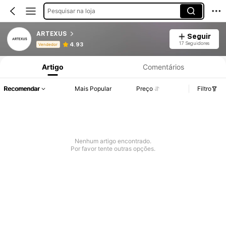
Pesquisar na loja
ARTEXUS
Seguir
Informações do Produto: Divulgação de Preço, Vendas e Detalhes de Stock.
17 Seguidores
4.93
Vendedor
Artigo
Comentários
Recomendar
Mais Popular
Preço
Filtro
Nenhum artigo encontrado.
Por favor tente outras opções.