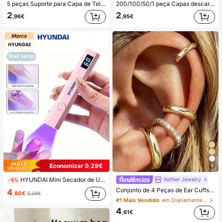
5 peças Suporte para Capa de Telemóvel com Ventosa de Silicone, Suporte de Ventosa para Telemóvel, Suporte Adesivo para Telemóvel, Suporte Adesivo para Telemóvel (Antes de utilizar, limpe cuidadosamente a superfície para garantir que está limpa e plana. Aguarde 30 minutos após colar para utilizar), Essencial
200/100/50/1 peça Capas descartáveis de película aderente para alimentos, capas descartáveis para chuveiro, sacos retráteis descartáveis multiusos, capas descartáveis para sapatos, película aderente de cozinha reforçada, capas de preservação de alimentos para frigorífico doméstico, capas elásticas extensíveis, uso diário
2
2
,96€
,95€
Economizar 0,29€
4
Aether Jewelry
HYUNDAI Mini Secador de Unhas Portátil Recarregável, Lâmpada de Unhas Manual UV/LED, Luz de Secagem de Unhas com Ecrã Digital, Secagem Rápida, Adequado para Saídas Diárias, Artigos de Cuidados de Unhas para Mulheres
-5%
Conjunto de 4 Peças de Ear Cuffs Minimalistas com Zircónia Cúbica - Podem Ser Sobrepostos, Sem Necessidade de Perfuração, Adequados para Uso Diário no Escritório (Conjunto de 4 Peças, Não 4 Pares), Presente para Ela
4
,80€
5,09€
#1 Mais Vendido
em Diariamente Brincos Femininos
4
,61€