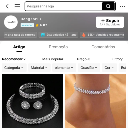
Pesquisar na loja
HongZhi1
Seguir
1.4K Seguidores
4.87
Vendedor
Informações do Produto: Divulgação de Preço, Vendas e Detalhes de Stock.
com alta taxa de retorno
Estabelecido há 1 ano
65K+ Vendidos recentemente
Artigo
Promoção
Comentários
Recomendar
Mais Popular
Preço
Filtro
Categoria
Material
elemento
Ocasião
Cor
Esti