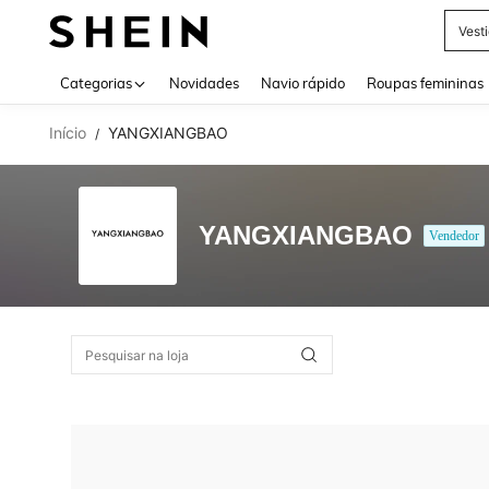
Vest
Use up 
Categorias
Novidades
Navio rápido
Roupas femininas
Início
YANGXIANGBAO
/
YANGXIANGBAO
Vendedor