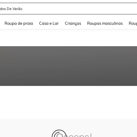
idos De Verão
and down arrow keys to navigate search Buscas recentes and Pesquisar e Encontr
Roupa de praia
Casa e Lar
Crianças
Roupas masculinas
Roup