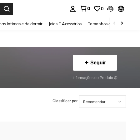
0
0
ar. Press Enter to select.
as íntimas e de dormir
Joias E Acessórios
Tamanhos grandes
Sapa
Seguir
Informações do Produto
Classificar por