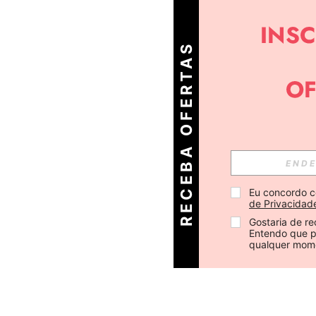
R
E
C
E
B
A
O
E
R
T
A
S
D
I
Á
F
R
Eu concordo c
de Privacidad
Gostaria de re
Entendo que p
qualquer mom