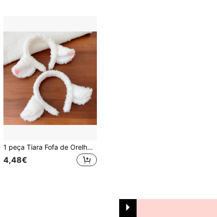
1 peça Tiara Fofa de Orelhas de Ovelha, Cordeiro e Coelho, Acessório de Cabelo Doce para Adultos, Ferramentas de Cabelo, Acessórios de Beleza, Acessório para Cabelo Encaracolado
4,48€