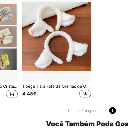
1 Par de Pulseiras de Veludo Cristal de Cor Sólida, Macias, Absorventes e Anti-Humidade, Envoltório de Pulso para Lavar Maquilhagem, Beleza Feminina
1 peça Tiara Fofa de Orelhas de Ovelha, Cordeiro e Coelho, Acessório de Cabelo Doce para Adultos, Ferramentas de Cabelo, Acessórios de Beleza, Acessório para Cabelo Encaracolado
4,48€
1
Total de 1 páginas
Você Também Pode Gos