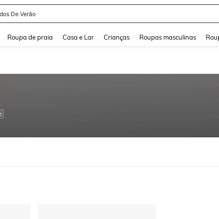
idos De Verão
and down arrow keys to navigate search Buscas recentes and Pesquisar e Encontr
Roupa de praia
Casa e Lar
Crianças
Roupas masculinas
Roup
e