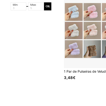
Min:
Max:
OK
3,48€