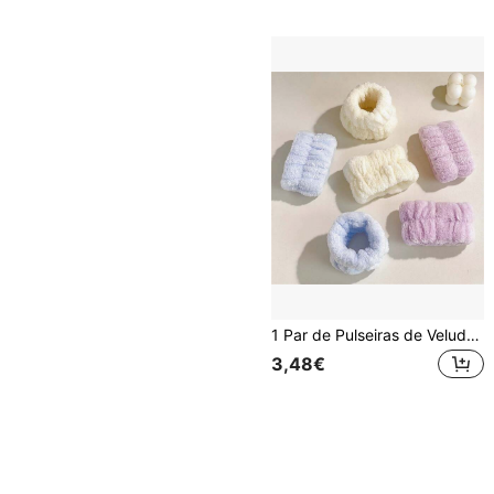
1 Par de Pulseiras de Veludo Cristal de Cor Sólida, Macias, Absorventes e Anti-Humidade, Envoltório de Pulso para Lavar Maquilhagem, Beleza Feminina
3,48€