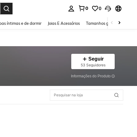
0
0
ar. Press Enter to select.
as íntimas e de dormir
Joias E Acessórios
Tamanhos grandes
Sapa
Seguir
53 Seguidores
Informações do Produto