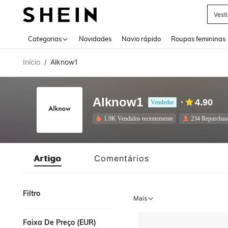
Vest
Use up 
Categorias
Novidades
Navio rápido
Roupas femininas
Início
Alknow1
/
Alknow1
4.90
Vendedor
1.9K Vendidos recentemente
234 Repurchas
Artigo
Comentários
Filtro
Mais
Faixa De Preço (EUR)