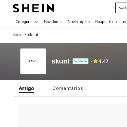
Vest
Use up 
Categorias
Novidades
Navio rápido
Roupas femininas
Início
skunt
/
skunt
4.47
Vendedor
Artigo
Comentários