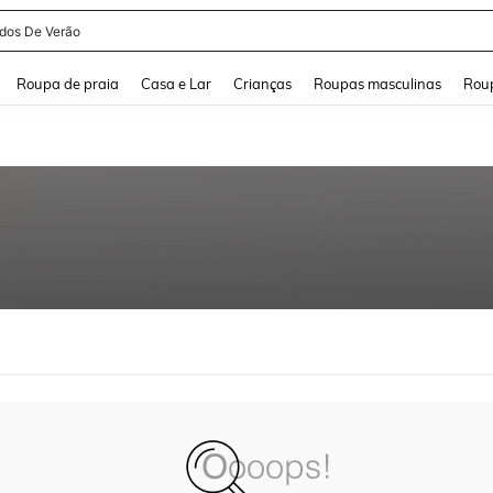
idos De Verão
and down arrow keys to navigate search Buscas recentes and Pesquisar e Encontr
Roupa de praia
Casa e Lar
Crianças
Roupas masculinas
Roup