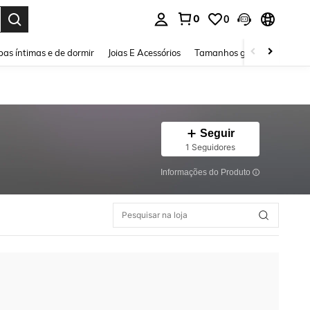
0
0
ar. Press Enter to select.
as íntimas e de dormir
Joias E Acessórios
Tamanhos grandes
Sapa
Seguir
1 Seguidores
Informações do Produto