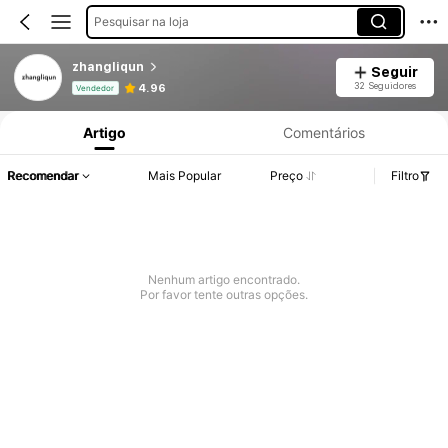
Pesquisar na loja
zhangliqun
Seguir
Informações do Produto: Divulgação de Preço, Vendas e Detalhes de Stock.
32 Seguidores
4.96
Vendedor
Artigo
Comentários
Recomendar
Mais Popular
Preço
Filtro
Nenhum artigo encontrado.
Por favor tente outras opções.