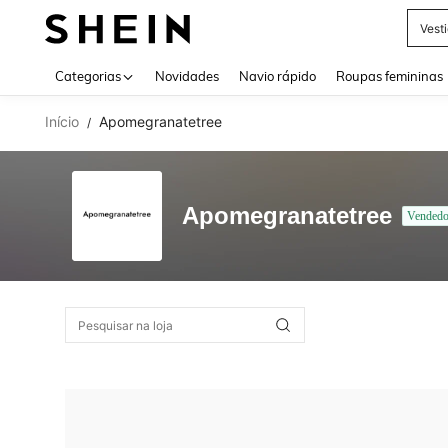
Vest
Use up 
Categorias
Novidades
Navio rápido
Roupas femininas
Início
Apomegranatetree
/
Apomegranatetree
Vendedo