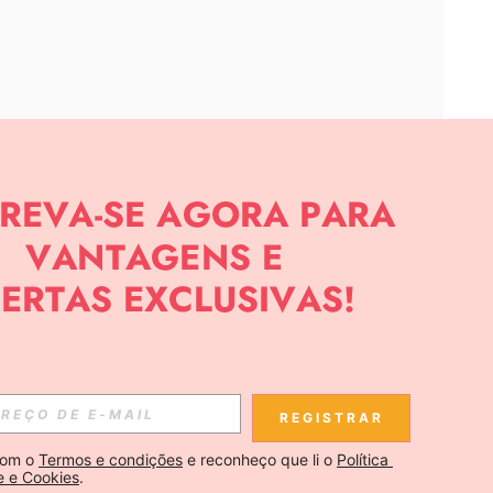
APP
CIAS SOBRE SHEIN.
Inscreva-se
REGISTRAR
Se inscrever
om o 
Termos e condições
 e reconheço que li o 
Política 
e e Cookies
.
Inscreva-se