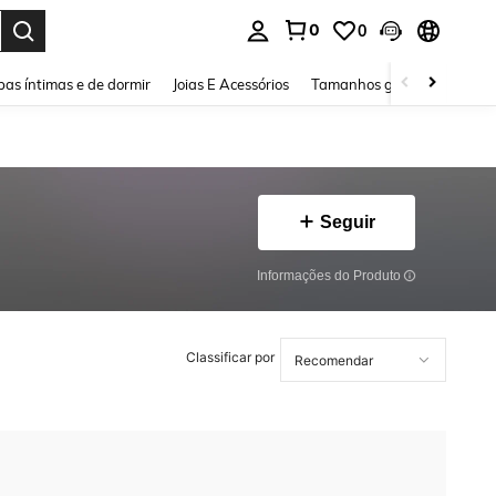
0
0
ar. Press Enter to select.
as íntimas e de dormir
Joias E Acessórios
Tamanhos grandes
Sapa
Seguir
Informações do Produto
Classificar por