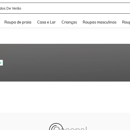
idos De Verão
and down arrow keys to navigate search Buscas recentes and Pesquisar e Encontr
Roupa de praia
Casa e Lar
Crianças
Roupas masculinas
Roup
r