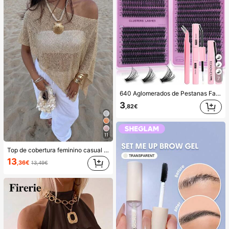
7
640 Aglomerados de Pestanas Falsas de Vison DIY, Curvatura D, Densas e Fofas, Comprimento Misto 8-16 mm, Efeito Chamativo, Adequadas para Vários Looks de Maquilhagem. Cola, Removedor e Pinça Podem Ser Selecionados de Acordo com as Necessidades. Leves e Reutilizáveis, Alta Relação Custo-Benefício, Adequadas para Principiantes, Aplicáveis a Múltiplas Ocasiões, Uso Diário
3
,82€
11
Top de cobertura feminino casual sexy brilhante leve de cor lisa com recorte vazado em malha, estilo capa com mangas morcego e bainha assimétrica, para férias de verão na praia, festival de música, férias no campo, casual, encontro na rua e resort
13
,36€
13,49€