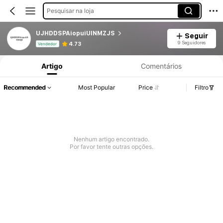
Pesquisar na loja
UJHDDSPAiopuiUINMZJS
Seguir
Informações do Produto: Divulgação de Preço, Vendas e Detalhes de Stock.
9 Seguidores
4.73
Vendedor
Artigo
Comentários
Recommended
Most Popular
Price
Filtro
Nenhum artigo encontrado.
Por favor tente outras opções.