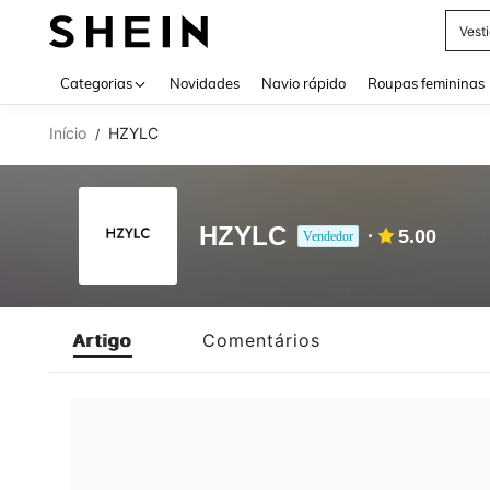
Vest
Use up 
Categorias
Novidades
Navio rápido
Roupas femininas
Início
HZYLC
/
HZYLC
5.00
Vendedor
Artigo
Comentários