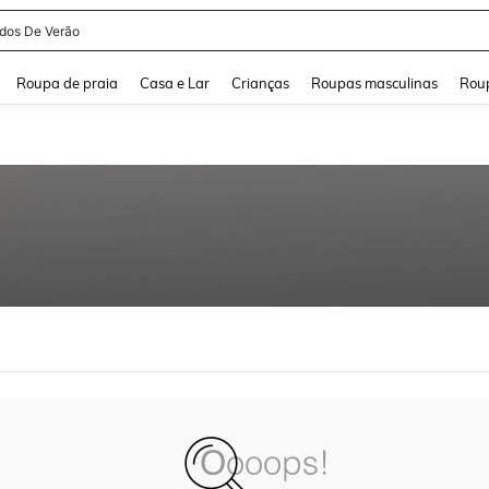
idos De Verão
and down arrow keys to navigate search Buscas recentes and Pesquisar e Encontr
Roupa de praia
Casa e Lar
Crianças
Roupas masculinas
Roup