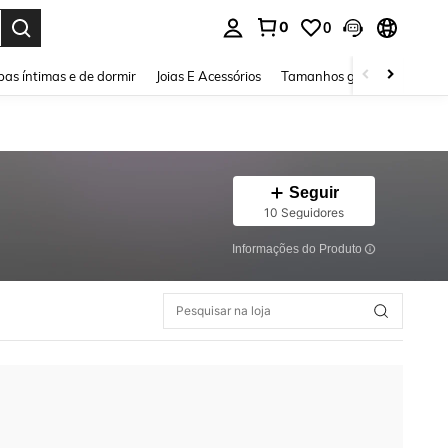
0
0
ar. Press Enter to select.
as íntimas e de dormir
Joias E Acessórios
Tamanhos grandes
Sapa
Seguir
10 Seguidores
Informações do Produto