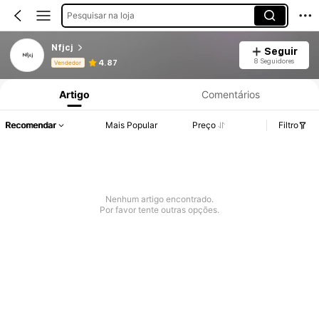
Pesquisar na loja
Nfjcj
Seguir
Informações do Produto: Divulgação de Preço, Vendas e Detalhes de Stock.
8 Seguidores
4.87
Vendedor
Artigo
Comentários
Recomendar
Mais Popular
Preço
Filtro
Nenhum artigo encontrado.
Por favor tente outras opções.