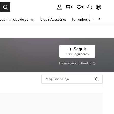
0
0
ar. Press Enter to select.
as íntimas e de dormir
Joias E Acessórios
Tamanhos grandes
Sapa
Seguir
136 Seguidores
Informações do Produto