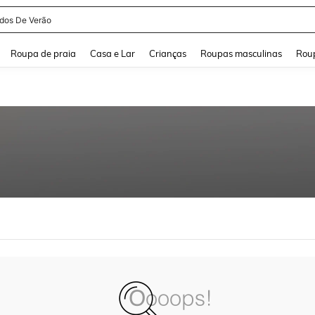
idos De Verão
and down arrow keys to navigate search Buscas recentes and Pesquisar e Encontr
Roupa de praia
Casa e Lar
Crianças
Roupas masculinas
Roup