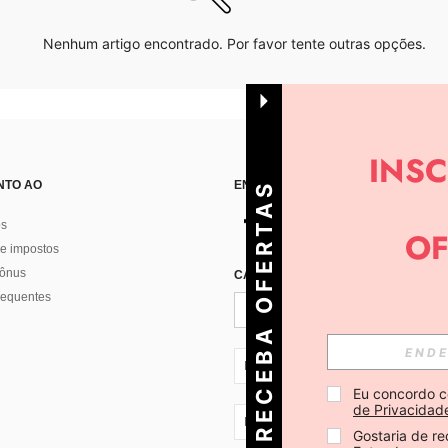
Nenhum artigo encontrado. Por favor tente outras opções.
NTO AO
ENCONTRE-NOS EM
R
E
C
E
B
A
O
E
R
T
A
S
D
I
Á
os
e impostos
bônus
CADASTRE-SE PARA RECEBER NOTÍ
F
R
requentes
PT + 351
Eu concordo c
de Privacidad
PT + 351
Gostaria de re