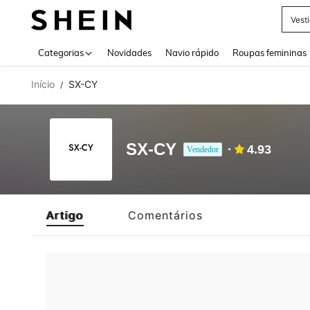
Vest
Use up 
Categorias
Novidades
Navio rápido
Roupas femininas
Início
SX-CY
/
SX-CY
4.93
Vendedor
Artigo
Comentários