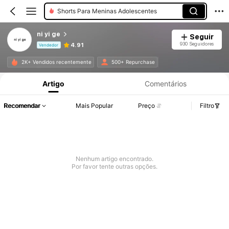
Shorts Para Meninas Adolescentes
ni yi ge
Seguir
930 Seguidores
4.91
Vendedor
Informações do Produto: Divulgação de Preço, Vendas e Detalhes de Stock.
2K+ Vendidos recentemente
500+ Repurchase
Artigo
Comentários
Recomendar
Mais Popular
Preço
Filtro
Nenhum artigo encontrado.
Por favor tente outras opções.