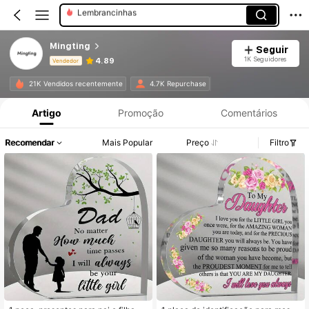
Artesanato Decorativo
Mingting
Seguir
1K Seguidores
4.89
Vendedor
Informações do Produto: Divulgação de Preço, Vendas e Detalhes de Stock.
21K Vendidos recentemente
4.7K Repurchase
Artigo
Promoção
Comentários
Recomendar
Mais Popular
Preço
Filtro