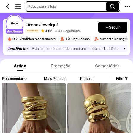
Pesquisar na loja
Lirene Jewelry
Seguir
4.82
5.4K Seguidores
Vendedor
9K+ Vendidos recentemente
1K+ Repurchase
Aumento de seguido
Esta loja é selecionada como um
「Loja de Tendências」
Informações do Produto: Divulgação de Preço, Vendas e Detalhes de Stock.
Artigo
Promoção
Comentários
Recomendar
Mais Popular
Preço
Filtro