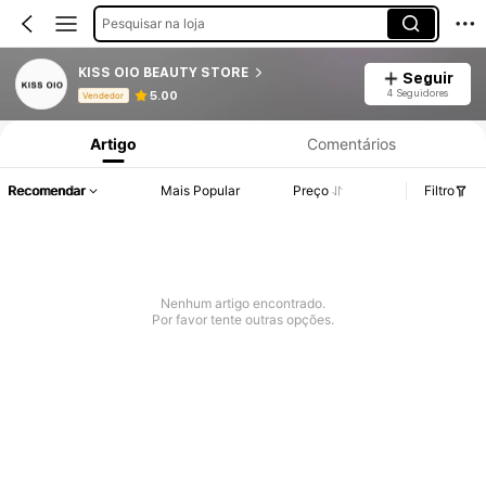
Pesquisar na loja
KISS OIO BEAUTY STORE
Seguir
Informações do Produto: Divulgação de Preço, Vendas e Detalhes de Stock.
4 Seguidores
5.00
Vendedor
Artigo
Comentários
Recomendar
Mais Popular
Preço
Filtro
Nenhum artigo encontrado.
Por favor tente outras opções.