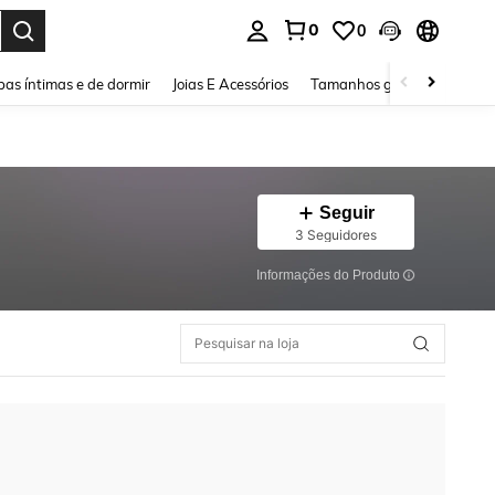
0
0
ar. Press Enter to select.
as íntimas e de dormir
Joias E Acessórios
Tamanhos grandes
Sapa
Seguir
3 Seguidores
Informações do Produto