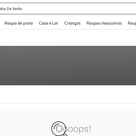
idos De Verão
and down arrow keys to navigate search Buscas recentes and Pesquisar e Encontr
Roupa de praia
Casa e Lar
Crianças
Roupas masculinas
Roup