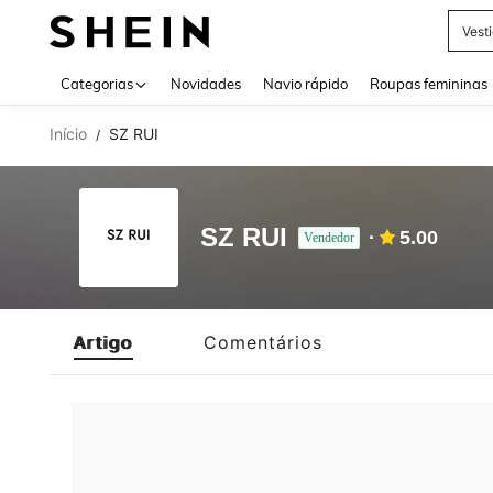
Vest
Use up 
Categorias
Novidades
Navio rápido
Roupas femininas
Início
SZ RUI
/
SZ RUI
5.00
Vendedor
Artigo
Comentários