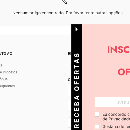
Nenhum artigo encontrado. Por favor tente outras opções.
NTO AO
ENCONTRE-NOS EM
R
E
C
E
B
A
O
E
R
T
A
S
D
I
Á
os
e impostos
bônus
CADASTRE-SE PARA RECEBER NOTÍ
F
R
requentes
PT + 351
Eu concordo c
de Privacidad
PT + 351
Gostaria de re