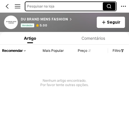
Pesquisar na loja
DU BRAND MENS FASHION
Seguir
Informações do Produto: Divulgação de Preço, Vendas e Detalhes de Stock.
5.00
Vendedor
Artigo
Comentários
Recomendar
Mais Popular
Preço
Filtro
Nenhum artigo encontrado.
Por favor tente outras opções.