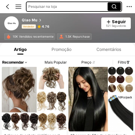
Pesquisar na loja
Qiao Mu
Seguir
521 Seguidores
4.76
Vendedor
Informações do Produto: Divulgação de Preço, Vendas e Detalhes de Stock.
10K Vendidos recentemente
1.5K Repurchase
Artigo
Promoção
Comentários
Recomendar
Mais Popular
Preço
Filtro