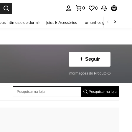
0
0
ar. Press Enter to select.
as íntimas e de dormir
Joias E Acessórios
Tamanhos grandes
Sapa
Seguir
Informações do Produto
Pesquisar na loja