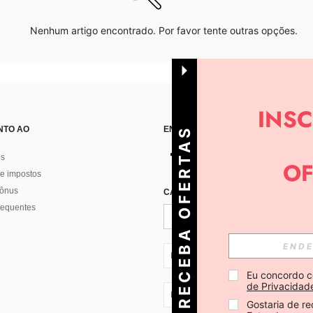
Nenhum artigo encontrado. Por favor tente outras opções.
NTO AO
ENCONTRE-NOS EM
R
E
C
E
B
A
O
E
R
T
A
S
D
I
Á
os
e impostos
bônus
CADASTRE-SE PARA RECEBER NOTÍ
F
R
requentes
PT + 351
Eu concordo c
de Privacidad
PT + 351
Gostaria de re