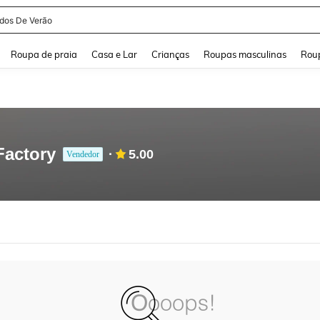
idos De Verão
and down arrow keys to navigate search Buscas recentes and Pesquisar e Encontr
Roupa de praia
Casa e Lar
Crianças
Roupas masculinas
Roup
Factory
5.00
Vendedor