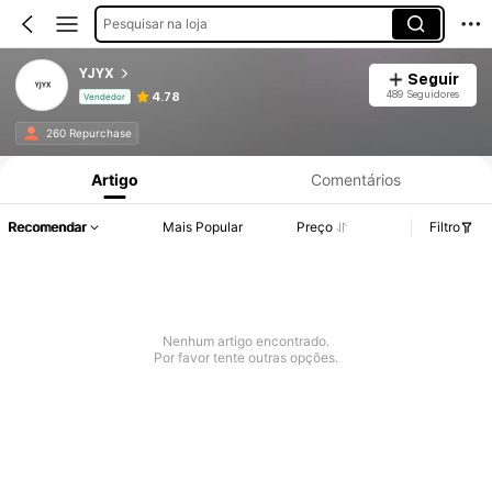
Pesquisar na loja
YJYX
Seguir
489 Seguidores
4.78
Vendedor
Informações do Produto: Divulgação de Preço, Vendas e Detalhes de Stock.
260 Repurchase
Artigo
Comentários
Recomendar
Mais Popular
Preço
Filtro
Nenhum artigo encontrado.
Por favor tente outras opções.