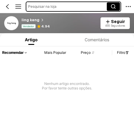
Pesquisar na loja
ling keng
Seguir
Informações do Produto: Divulgação de Preço, Vendas e Detalhes de Stock.
455 Seguidores
4.94
Vendedor
Artigo
Comentários
Recomendar
Mais Popular
Preço
Filtro
Nenhum artigo encontrado.
Por favor tente outras opções.