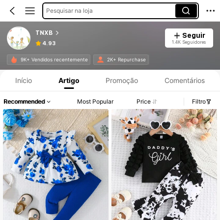
Pesquisar na loja
TNXB
Seguir
1.4K Seguidores
4.93
Informações do Produto: Divulgação de Preço, Vendas e Detalhes de Stock.
9K+ Vendidos recentemente
2K+ Repurchase
Início
Artigo
Promoção
Comentários
Recommended
Most Popular
Price
Filtro