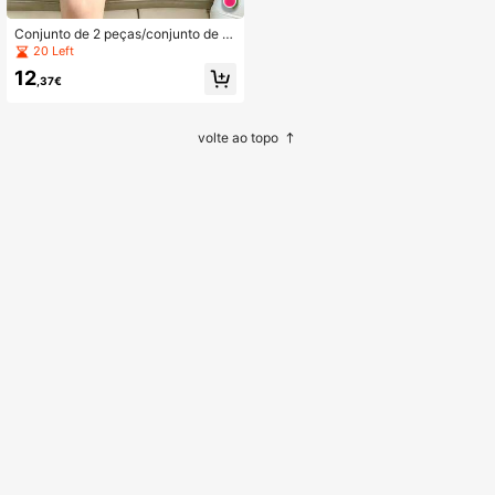
Conjunto de 2 peças/conjunto de c
amisa com estampa de folhas de ve
20 Left
rão para meninos + shorts, roupa ca
12
sual estilo escolar para atividades a
,37€
o ar livre
volte ao topo