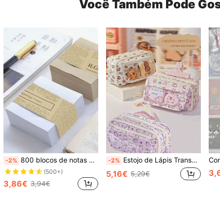
Você Também Pode Gos
800 blocos de notas super grossos, caderno de escrita A6 - adequado para negócios, escritório, escola, notas de estudante, etiquetas de mensagem, cadernos, marcadores de livros, material escolar, época de regresso às aulas
Estojo de Lápis Transparente com Zíper Multicamadas de Capivara, Bolsa de Armazenamento, com Grande Capacidade para Armazenar Material Escolar de Estudantes, Suprimentos de Escritório, Armazenamento de Material Escolar de Campus, Adequado como Presente de Volta às Aulas para Família e Amigos, Adequado para Estudantes, Homens e Mulheres
-2%
-2%
3,
(500+)
5,16€
5,29€
3,86€
3,94€