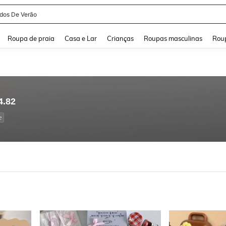
idos De Verão
and down arrow keys to navigate search Buscas recentes and Pesquisar e Encontr
Roupa de praia
Casa e Lar
Crianças
Roupas masculinas
Roup
4.82
e