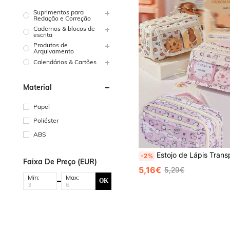
Suprimentos para
Redação e Correção
Cadernos & blocos de
escrita
Produtos de
Arquivamento
Calendários & Cartões
Material
Papel
Poliéster
ABS
Estojo de Lápis Transparente com Zíper Multicamadas de Capivara, Bolsa de Armazenamento, com Grande Capacidade para Armazenar Material Escolar de Estudantes, Suprimentos de Escritório, Armazenamento de Material Escolar de Campus, Adequado como Presente 
-2%
Faixa De Preço (EUR)
5,16€
5,29€
Min:
Max:
OK