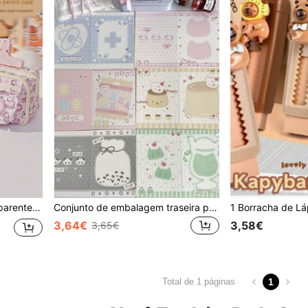
de Volta às Aulas para Família e Amigos, Adequado para Estudantes, Homens e Mulheres
Conjunto de embalagem traseira para cartão fotográfico com 30 peças/1 peça - Cartão de presente para álbum de ídolos e cartão de felicitações, cartões postais dobrados, bênçãos para familiares e amigos, adequado para volta às aulas, escola, cumprimentos empresariais, desejos de aniversário, cartões de casamento
3,64€
3,58€
3,65€
1
Total de 1 páginas