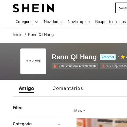
Vest
Use up 
Categorias
Novidades
Navio rápido
Roupas femininas
Início
Renn QI Hang
/
Renn QI Hang
Vendedor
3.5K Vendidos recentemente
577 Repurchas
Artigo
Comentários
Filtro
Mais
Categoria