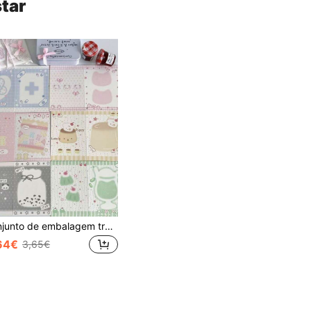
tar
Conjunto de embalagem traseira para cartão fotográfico com 30 peças/1 peça - Cartão de presente para álbum de ídolos e cartão de felicitações, cartões postais dobrados, bênçãos para familiares e amigos, adequado para volta às aulas, escola, cumprimentos empresariais, desejos de aniversário, cartões de casamento
64€
3,65€