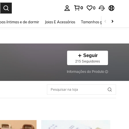
0
0
ar. Press Enter to select.
as íntimas e de dormir
Joias E Acessórios
Tamanhos grandes
Sapa
Seguir
215 Seguidores
Informações do Produto