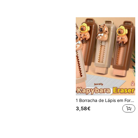
1 Borracha de Lápis em Formato de Golfinho Fofo - Borracha Prática e Removível Ideal para Escritório, Festas, Material Escolar, Artigos de Papelaria, Lápis e Volta às Aulas
3,58€