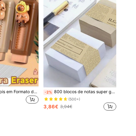
1 Borracha de Lápis em Formato de Golfinho Fofo - Borracha Prática e Removível Ideal para Escritório, Festas, Material Escolar, Artigos de Papelaria, Lápis e Volta às Aulas
800 blocos de notas super grossos, caderno de escrita A6 - adequado para negócios, escritório, escola, notas de estudante, etiquetas de mensagem, cadernos, marcadores de livros, material escolar, época de regresso às aulas
-2%
(500+)
3,86€
3,94€